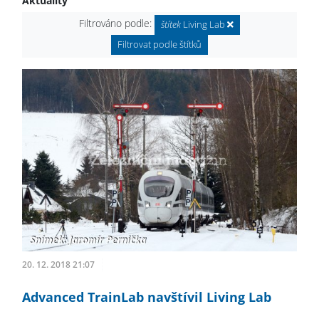
Aktuality
Filtrováno podle:
štítek
Living Lab
Filtrovat podle štítků
20. 12. 2018 21:07
Advanced TrainLab navštívil Living Lab