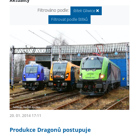
Aktuality
Filtrováno podle:
štítek
Gliwice
Filtrovat podle štítků
20. 01. 2014 17:11
Produkce Dragonů postupuje