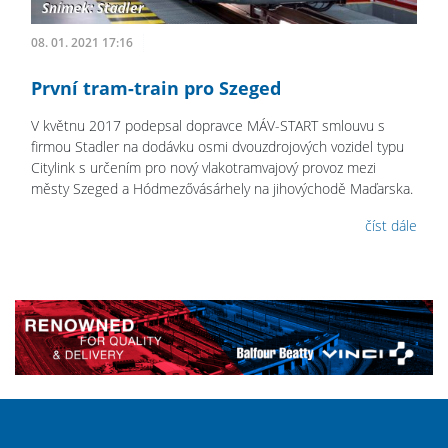
08. 01. 2021 17:16
První tram-train pro Szeged
V květnu 2017 podepsal dopravce MÁV-START smlouvu s
firmou Stadler na dodávku osmi dvouzdrojových vozidel typu
Citylink s určením pro nový vlakotramvajový provoz mezi
městy Szeged a Hódmezővásárhely na jihovýchodě Maďarska.
číst dále