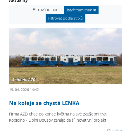
Aktuality
Filtrováno podle:
štítek
tram-train
Filtrovat podle štítků
19. 04. 2026 14:42
Na koleje se chystá LENKA
Firma AŽD chce do konce května na své zkušební trati
Kopidlno - Dolní Bousov zahájit další inovativní projekt.
číst dále