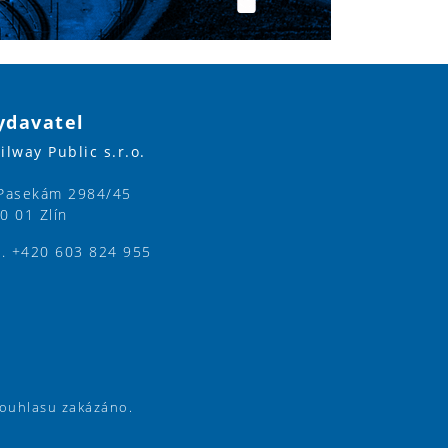
ydavatel
ilway Public s.r.o.
Pasekám 2984/45
0 01 Zlín
l. +420 603 824 955
souhlasu zakázáno.