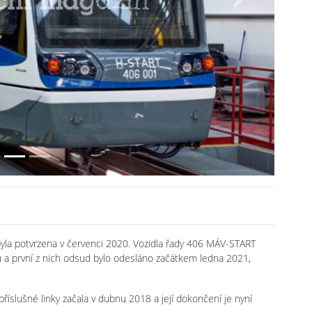
Next
á byla potvrzena v červenci 2020. Vozidla řady 406 MÁV-START
h) a první z nich odsud bylo odesláno začátkem ledna 2021,
říslušné linky začala v dubnu 2018 a její dokončení je nyní