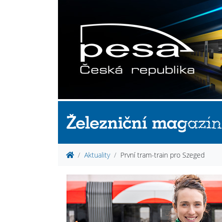
Aktuality
První tram-train pro Szeged