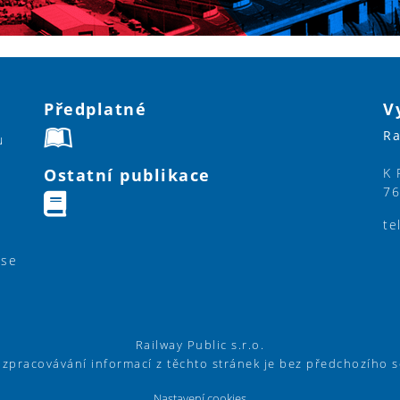
Předplatné
V
Ra
u
Ostatní publikace
K 
76
te
ase
Railway Public s.r.o.
í zpracovávání informací z těchto stránek je bez předchozího 
Nastavení cookies