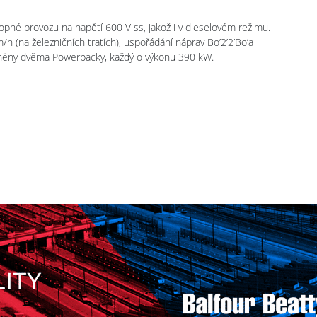
pné provozu na napětí 600 V ss, jakož i v dieselovém režimu.
 (na železničních tratích), uspořádání náprav Bo’2’2’Bo’a
áněny dvěma Powerpacky, každý o výkonu 390 kW.