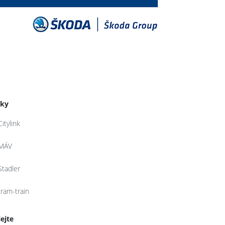
tky
Citylink
MÁV
Stadler
tram-train
lejte