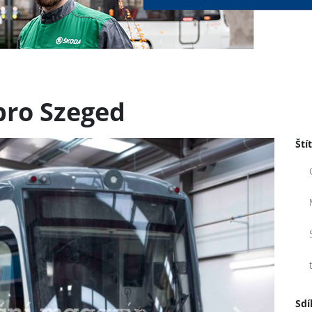
pro Szeged
Ští
Sdí