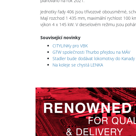
plánováno na rok 2021.
Jednotky řady 406 jsou třívozové obousměrné, scho
Mají rozchod 1 435 mm, maximální rychlost 100 km/h
výkon 4 x 145 kW. V dieselovém režimu jsou poh
Související novinky
CITYLINKy pro VBK
GTW společnosti Thurbo přejdou na MÁV
Stadler bude dodávat lokomotivy do Kanady
Na koleje se chystá LENKA