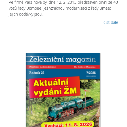
Ve firmě Pars nova byl dne 12. 2. 2013 představen první ze 40
vozů řady Bdmpee, jež vzniknou modernizací z řady Bmee;
jejich dodávky jsou...
číst dále