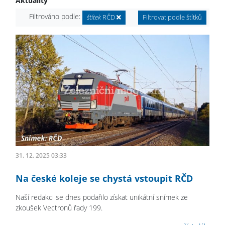
Aktuality
Filtrováno podle:
štítek
RČD
Filtrovat podle štítků
31. 12. 2025 03:33
Na české koleje se chystá vstoupit RČD
Naší redakci se dnes podařilo získat unikátní snímek ze
zkoušek Vectronů řady 199.