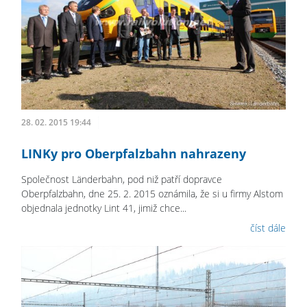
28. 02. 2015 19:44
LINKy pro Oberpfalzbahn nahrazeny
Společnost Länderbahn, pod niž patří dopravce
Oberpfalzbahn, dne 25. 2. 2015 oznámila, že si u firmy Alstom
objednala jednotky Lint 41, jimiž chce...
číst dále