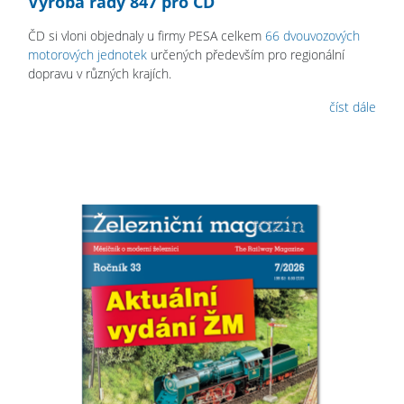
Výroba řady 847 pro ČD
ČD si vloni objednaly u firmy PESA celkem
66 dvouvozových
motorových jednotek
určených především pro regionální
dopravu v různých krajích.
číst dále