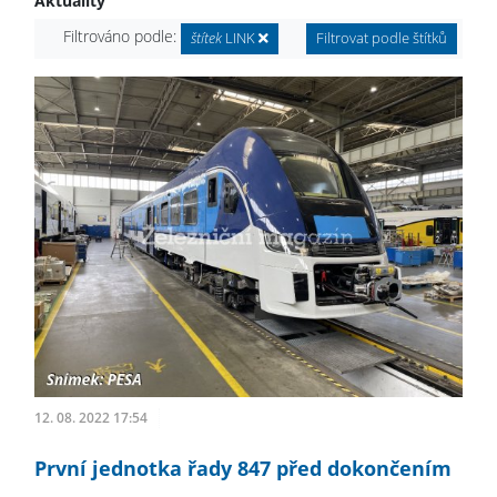
Aktuality
Filtrováno podle:
štítek
LINK
Filtrovat podle štítků
12. 08. 2022 17:54
První jednotka řady 847 před dokončením