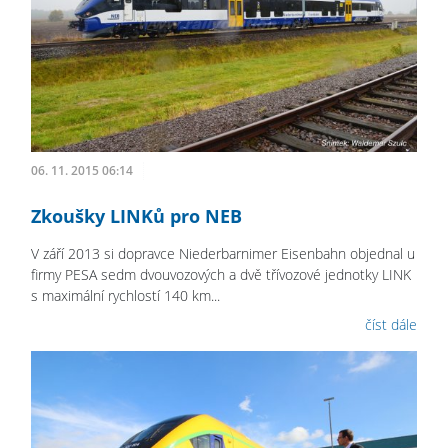
06. 11. 2015 06:14
Zkoušky LINKů pro NEB
V září 2013 si dopravce Niederbarnimer Eisenbahn objednal u
firmy PESA sedm dvouvozových a dvě třívozové jednotky LINK
s maximální rychlostí 140 km...
číst dále