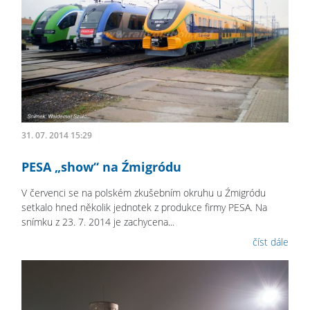
31. 07. 2014 15:29
PESA „show“ na Źmigródu
V červenci se na polském zkušebním okruhu u Źmigródu
setkalo hned několik jednotek z produkce firmy PESA. Na
snímku z 23. 7. 2014 je zachycena...
číst dále