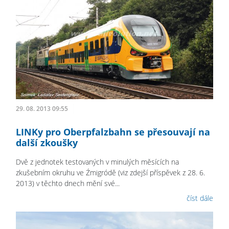
29. 08. 2013 09:55
LINKy pro Oberpfalzbahn se přesouvají na
další zkoušky
Dvě z jednotek testovaných v minulých měsících na
zkušebním okruhu ve Źmigródě (viz zdejší příspěvek z 28. 6.
2013) v těchto dnech mění své...
číst dále