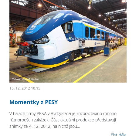
15. 12. 2012 10:15
Momentky z PESY
V halách firmy PESA v Bydgoszczi je rozpracováno mnoho
různorodých zakázek. Část aktuální produkce představují
snímky ze 4. 12. 2012, na nichž jsou...
číst dále