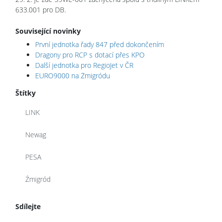
633.001 pro DB.
Související novinky
První jednotka řady 847 před dokončením
Dragony pro RCP s dotací přes KPO
Další jednotka pro RegioJet v ČR
EURO9000 na Żmigródu
Štítky
LINK
Newag
PESA
Źmigród
Sdílejte