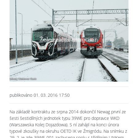
publikováno 01. 03. 2016 17:50
Na základě kontraktu ze srpna 2014 dokončil Newag první ze
šesti šestidílných jednotek typu 39WE pro dopravce WKD
(Warszawska Kolej Dojazdowa). S ní zahájil na konci února
typové zkoušky na okruhu OETD IK ve Źmigródu. Na snímku z
29. 2. je zde 39WE-001 zachycena spolu s třídílným LINKem