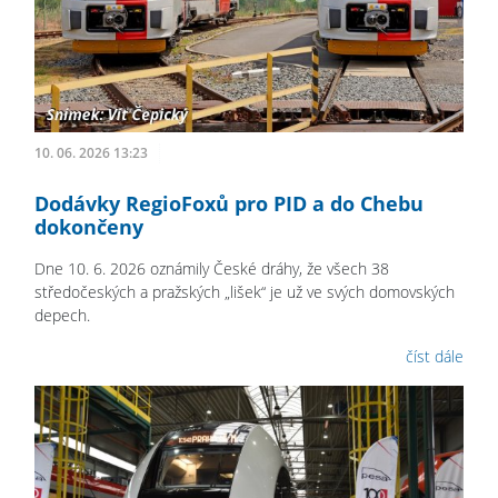
10. 06. 2026 13:23
Dodávky RegioFoxů pro PID a do Chebu
dokončeny
Dne 10. 6. 2026 oznámily České dráhy, že všech 38
středočeských a pražských „lišek“ je už ve svých domovských
depech.
číst dále