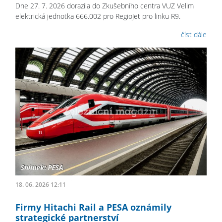
Dne 27. 7. 2026 dorazila do Zkušebního centra VUZ Velim
elektrická jednotka 666.002 pro RegioJet pro linku R9.
číst dále
18. 06. 2026 12:11
Firmy Hitachi Rail a PESA oznámily
strategické partnerství