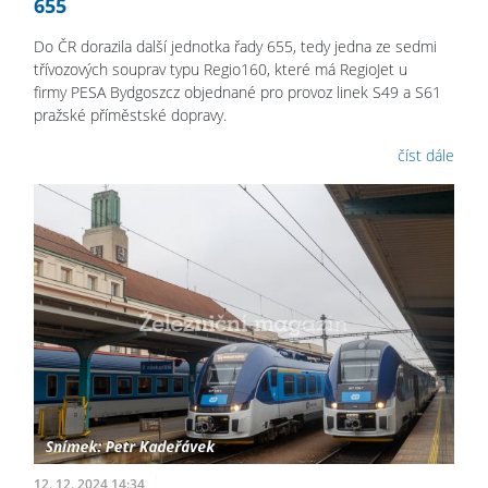
655
Do ČR dorazila další jednotka řady 655, tedy jedna ze sedmi
třívozových souprav typu Regio160, které má RegioJet u
firmy PESA Bydgoszcz objednané pro provoz linek S49 a S61
pražské příměstské dopravy.
číst dále
12. 12. 2024 14:34