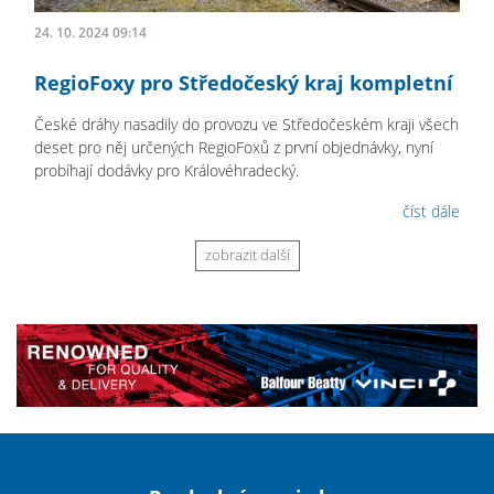
24. 10. 2024 09:14
RegioFoxy pro Středočeský kraj kompletní
České dráhy nasadily do provozu ve Středočeském kraji všech
deset pro něj určených RegioFoxů z první objednávky, nyní
probíhají dodávky pro Královéhradecký.
číst dále
zobrazit další