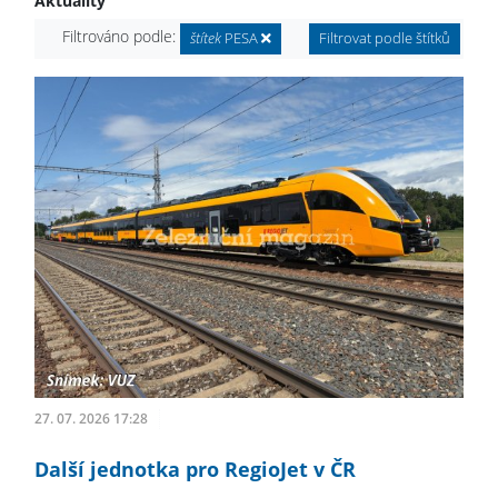
Aktuality
Filtrováno podle:
štítek
PESA
Filtrovat podle štítků
27. 07. 2026 17:28
Další jednotka pro RegioJet v ČR