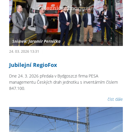
24. 03. 2026 13:31
Jubilejní RegioFox
Dne 24. 3. 2026 předala v Bydgoszczi firma PESA
managementu Českých drah jednotku s inventárním číslem
847.100.
číst dále