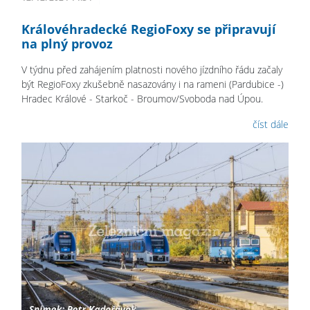
Královéhradecké RegioFoxy se připravují
na plný provoz
V týdnu před zahájením platnosti nového jízdního řádu začaly
být RegioFoxy zkušebně nasazovány i na rameni (Pardubice -)
Hradec Králové - Starkoč - Broumov/Svoboda nad Úpou.
číst dále