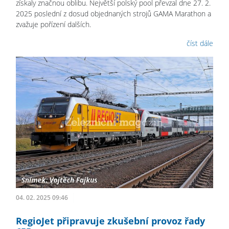
získaly značnou oblibu. Největší polský pool převzal dne 27. 2.
2025 poslední z dosud objednaných strojů GAMA Marathon a
zvažuje pořízení dalších.
číst dále
04. 02. 2025 09:46
RegioJet připravuje zkušební provoz řady