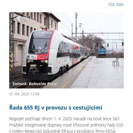
číst dále
01. 04. 2025 13:00
Řada 655 RJ v provozu s cestujícími
RegioJet počínaje dnem 1. 4. 2025 nasadil na nové lince S61
Pražské integrované dopravy nové třívozové jednotky řady 655
z rodiny Regio160 (původně Elf.eu) z produkce firmy PESA.