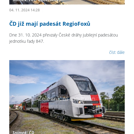
04. 11. 2024 14:28
ČD již mají padesát RegioFoxů
Dne 31. 10. 2024 převzaly České dráhy jubilejní padesátou
jednotku řady 847.
číst dále