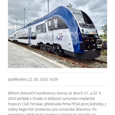
Previous
Next
publikováno 22. 05. 2025 16:09
Během železniční konference, kterou ve dnech 21. a 22. 5.
2025 pořádal v Oradei (v blízkosti rumunsko-maďarské
hranice)
Club Feroviar, představila firma PESA první jednotku z
rodiny Regio160 vyrobenou pro rumunské železnice. Po
prezentaci zahájí první souprava schvalovací zkoušky na