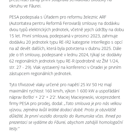
okruhu ve Făurei.
PESA podepsala s Úřadem pro reformu železnic ARF
(Autoritatea pentru Reformă Feroviară) smlouvy na dodávku
dvou typů elektrických jednotek, včetně jejich údržby na dobu
15 let. První smlouva, podepsaná v prosinci 2023, zahrnuje
dodávku 20 jednotek typu RE-IR2 kategorie InterRegio s opcí
na až devět dalších, která byla potvrzena v dubnu 2025. Dále
jde o tři smlouvy, podepsané v lednu 2024, týkají se dodávky
62 regionálních jednotek typu RE-R (podrobně viz ŽM 1/24,
str. 27 - 29). Vlak vystavený na konferenci v Oradei je prvním
zástupcem regionálních jednotek.
Tyto třívozové vlaky určené pro napětí 25 kV 50 Hz mají
maximální rychlost 160 km/h, výkon 1 600 kW a uspořádání
náprav Bo‘Bo‘ + 2‘2‘ + 2‘2‘. Maciej Maciejewski, viceprezident
firmy PESA pro prodej, dodal:
„Tato smlouva je pro nás velkou
výzvou, zejména kvůli krátké dodací době. Proto je obzvláště
důležité, že první vozidlo dorazilo do Rumunska včas. Ihned po
prezentaci se vydáme do Făurei, abychom zahájili homologační
testy.“