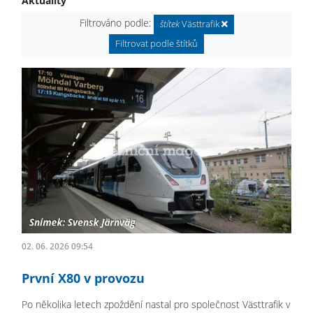
Aktuality
Filtrováno podle:
štítek
Västtrafik
Filtrovat podle štítků
02. 06. 2026 09:54
První X80 v provozu
Po několika letech zpoždění nastal pro společnost Västtrafik v