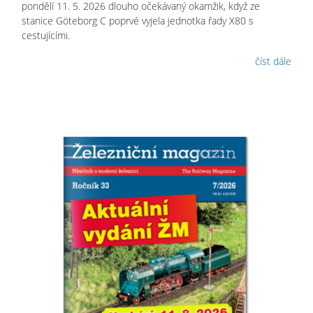
pondělí 11. 5. 2026 dlouho očekávaný okamžik, když ze
stanice Göteborg C poprvé vyjela jednotka řady X80 s
cestujícími.
číst dále