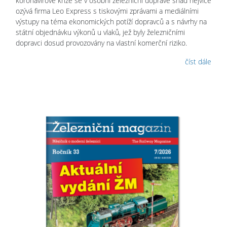
koronavirové krize se v osobní železniční dopravě snad nejvíce
ozývá firma Leo Express s tiskovými zprávami a mediálními
výstupy na téma ekonomických potíží dopravců a s návrhy na
státní objednávku výkonů u vlaků, jež byly železničními
dopravci dosud provozovány na vlastní komerční riziko.
číst dále