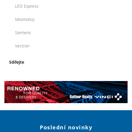
LEO Express
lokomotivy
Siemens
Vectron
Sdílejte
Poslední novinky