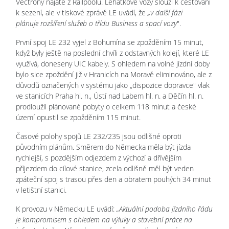
Vectrony najaté z Railpoolu. Lehátkové vozy slouží k cestování
k sezení, ale v tiskové zprávě LE uvádí, že
„v další fázi
plánuje rozšíření služeb o třídu Business a spací vozy
".
První spoj LE 232 vyjel z Bohumína se zpožděním 15 minut,
když byly ještě na poslední chvíli z odstavných kolejí, které LE
využívá, doneseny UIC kabely. S ohledem na volné jízdní doby
bylo sice zpoždění již v Hranicích na Moravě eliminováno, ale z
důvodů označených v systému jako „dispozice dopravce" vlak
ve stanicích Praha hl. n., Ústí nad Labem hl. n. a Děčín hl. n.
prodloužil plánované pobyty o celkem 118 minut a české
území opustil se zpožděním 115 minut.
Časové polohy spojů LE 232/235 jsou odlišné oproti
původním plánům. Směrem do Německa měla být jízda
rychlejší, s pozdějším odjezdem z výchozí a dřívějším
příjezdem do cílové stanice, zcela odlišně měl být veden
zpáteční spoj s trasou přes den a obratem pouhých 34 minut
v letištní stanici.
K provozu v Německu LE uvádí:
„Aktuální podoba jízdního řádu
je kompromisem s ohledem na výluky a stavební práce na