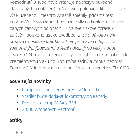
Rozhodnutí UTK se navíc vztahuje na trasy v původně
plánovaných a ohlášených časových polohách, které se - jak je
výše uvedeno - mezitím výrazně změnily, přičemž test
hospodářské vyváženosti posuzuje vliv na konkrétní spoje v
daných časových polohách. LE ve své tiskové zprávě k
zajištění polského úseku uvedl, že „
z toho důvodu nyní
dopravce nasazuje autobusy, které převezou cestující s již
zakoupenými jízdenkami a které navazují na vlaky v obou
směrech.
" Nicméně rezervační systém tyto spoje nenabízí a k
premiérovému vlaku do Bohumína žádný autobus nedorazil.
Podrobnější informace k celému tématu naleznete v ŽM 6/26.
Související novinky
Komplikace pro Leo Express v Německu
Stadler bude dodávat lokomotivy do Kanady
Poslední exemplář řady 384
2 000 vyrobených Vectronů
Štítky
BTE