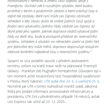
infrastruktuře v Německu a změnu času odjezdu spoje z
Frankfurtu. Dochází zde k rozsáhlým výlukám, které budou
probíhat v letním a podzimním období a které ovlivňují časy a
stejně tak zastávky, které nyní může Leo Express obsloužit.
Vzhledem k této situaci došlo ke změně jízdních časů spoje a
finální verzi výlukového jízdního řádu obdržel Leo Express až
těsně před jeho vyjetím. Jakmile dopravce obdrží výlukové jízdní
řády na další dny, bude je postupně přidávat do rezervačního
systému. Vzhledem k výlukám na německém území se jízdní řád
pro jednotlivé dny může měnit, dopravce doporučuje cestujícím
sledovat konkrétní odjezdové časy v rezervačním systému.
"
Spojení se sice podařilo spustit v předem avizovaném
termínu, ovšem na kratší trase nežli na plánované Przemyśl
Główny - Frankfurt (M) Flughafen Fernbahnhof. Důvodem byl v
ten moment ještě neukončený test hospodářské vyváženosti
v Polsku, který nakonec
UTK vydal dne 23. 6. a uveřejnil 25. 6.
Nicméně jak UTK v tomto rozhodnutí rovněž uvádí, zákonná
lhůta pro podání informace provozovateli infrastruktury a
prezidentu UTK činí v předmětném případě 18 měsíců, avšak
Leo Express tak učinil až 23. 12. 2025...