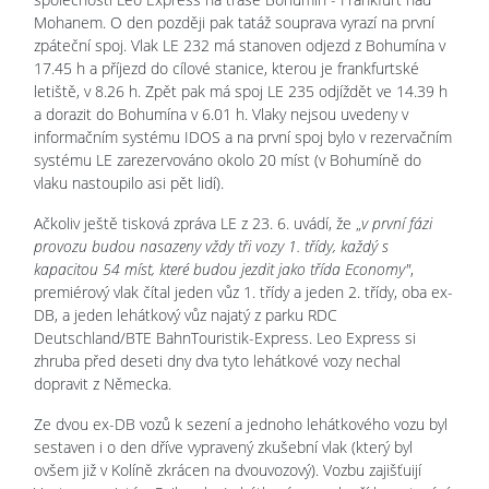
Mohanem. O den později pak tatáž souprava vyrazí na první
zpáteční spoj. Vlak LE 232 má stanoven odjezd z Bohumína v
17.45 h a příjezd do cílové stanice, kterou je frankfurtské
letiště, v 8.26 h. Zpět pak má spoj LE 235 odjíždět ve 14.39 h
a dorazit do Bohumína v 6.01 h. Vlaky nejsou uvedeny v
informačním systému IDOS a na první spoj bylo v rezervačním
systému LE zarezervováno okolo 20 míst (v Bohumíně do
vlaku nastoupilo asi pět lidí).
Ačkoliv ještě tisková zpráva LE z 23. 6. uvádí, že „
v první fázi
provozu budou nasazeny vždy tři vozy 1. třídy, každý s
kapacitou 54 míst, které budou jezdit jako třída Economy"
,
premiérový vlak čítal jeden vůz 1. třídy a jeden 2. třídy, oba ex-
DB, a jeden lehátkový vůz najatý z parku RDC
Deutschland/BTE BahnTouristik-Express. Leo Express si
zhruba před deseti dny dva tyto lehátkové vozy nechal
dopravit z Německa.
Ze dvou ex-DB vozů k sezení a jednoho lehátkového vozu byl
sestaven i o den dříve vypravený zkušební vlak (který byl
ovšem již v Kolíně zkrácen na dvouvozový). Vozbu zajišťuijí