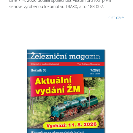
Dne 7. 4. 2026 dodala společnost Alstom pro ARF první
sériově vyrobenou lokomotivu TRAXX, a to 188 002.
číst dále