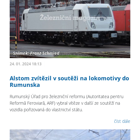
24. 01. 2024 18:13
Alstom zvítězil v soutěži na lokomotivy do
Rumunska
Rumunský Úřad pro železniční reformu (Autoritatea pentru
Reformă Feroviară, ARF) vybral vítěze v další ze soutěží na
vozidla pořizovaná do vlastnictví státu.
číst dále