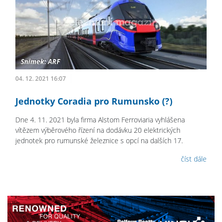
04. 12. 2021 16:07
Jednotky Coradia pro Rumunsko (?)
Dne 4. 11. 2021 byla firma Alstom Ferroviaria vyhlášena
vítězem výběrového řízení na dodávku 20 elektrických
jednotek pro rumunské železnice s opcí na dalších 17.
číst dále