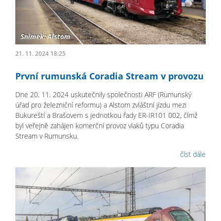
21. 11. 2024 18:25
První rumunská Coradia Stream v provozu
Dne 20. 11. 2024 uskutečnily společnosti ARF (Rumunský
úřad pro železniční reformu) a Alstom zvláštní jízdu mezi
Bukureští a Brašovem s jednotkou řady ER-IR101 002, čímž
byl veřejně zahájen komerční provoz vlaků typu Coradia
Stream v Rumunsku.
číst dále