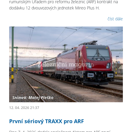
rumunským Úřadem pro reformu železnic (ARF) kontrakt na
dodávku 12 dvouvozových jednotek Mireo Plus H.
číst dále
12. 04. 2026 21:37
První sériový TRAXX pro ARF