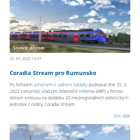
25. 03. 2022 12:07
Coradia Stream pro Rumunsko
Po loňském
oznámení o udělení zakázky
podepsal dne 25. 3.
2022 rumunský úřad pro železniční reformu (ARF) s firmou
Alstom smlouvu na dodávku 20 meziregionálních elektrických
jednotek z rodiny Coradia Stream.
číst dále