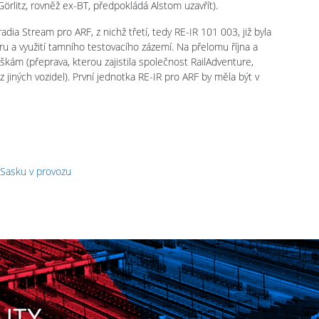
örlitz, rovněž ex-BT, předpokládá Alstom uzavřít).
dia Stream pro ARF, z nichž třetí, tedy RE-IR 101 003, již byla
u a využití tamního testovacího zázemí. Na přelomu října a
škám (přeprava, kterou zajistila společnost RailAdventure,
z jiných vozidel). První jednotka RE-IR pro ARF by měla být v
 Sasku v provozu