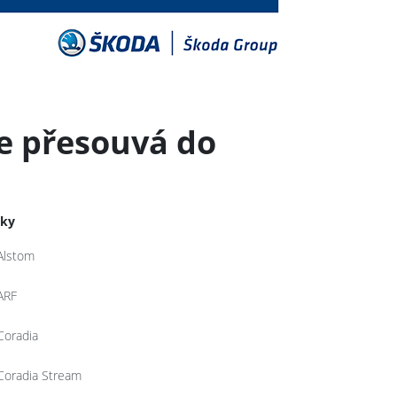
e přesouvá do
tky
Alstom
ARF
Coradia
Coradia Stream