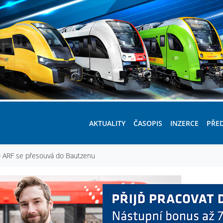
AKTUALITY
ČASOPIS
INZERCE
PŘE
o ARF se přesouvá do Bautzenu