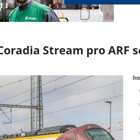
Coradia Stream pro ARF s
Ští