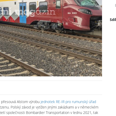
Sdí
w přesouvá Alstom výrobu
jednotek RE-IR pro rumunský úřad
utzenu. Polský závod je vytížen jinými zakázkami a v německém
vzetí společnosti Bombardier Transportation v lednu 2021, tak