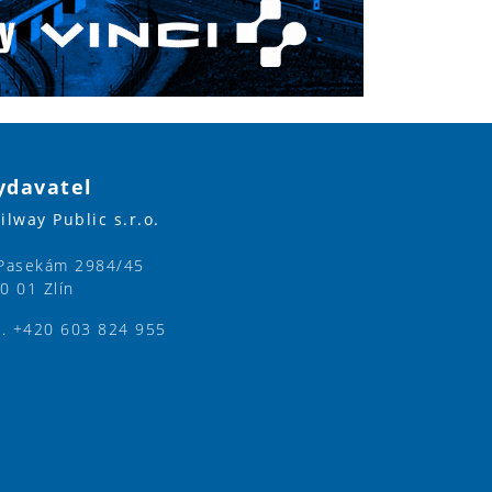
ydavatel
ilway Public s.r.o.
Pasekám 2984/45
0 01 Zlín
l. +420 603 824 955