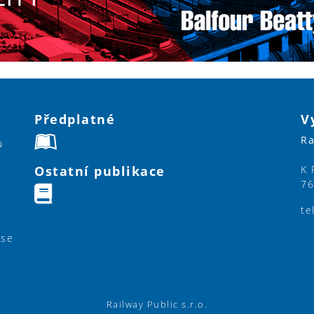
Předplatné
V
Ra
u
Ostatní publikace
K 
76
te
ase
Railway Public s.r.o.