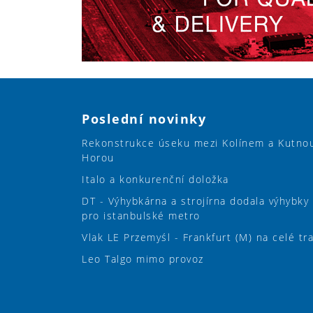
Poslední novinky
Rekonstrukce úseku mezi Kolínem a Kutno
Horou
Italo a konkurenční doložka
DT - Výhybkárna a strojírna dodala výhybky
pro istanbulské metro
Vlak LE Przemyśl - Frankfurt (M) na celé tr
Leo Talgo mimo provoz