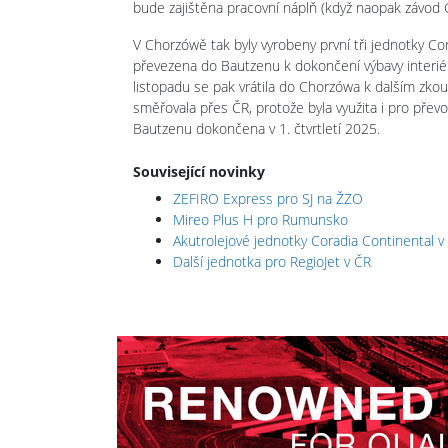
bude zajištěna pracovní náplň (když naopak závod G
V Chorzówě tak byly vyrobeny první tři jednotky Cora
převezena do Bautzenu k dokončení výbavy interiér
listopadu se pak vrátila do Chorzówa k dalším zkou
směřovala přes ČR, protože byla využita i pro převo
Bautzenu dokončena v 1. čtvrtletí 2025.
Související novinky
ZEFIRO Express pro SJ na ŽZO
Mireo Plus H pro Rumunsko
Akutrolejové jednotky Coradia Continental v
Další jednotka pro RegioJet v ČR