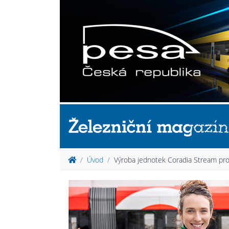
Úvod
Výroba jednotek Coradia Stream pr