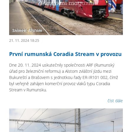
21. 11. 2024 18:25
První rumunská Coradia Stream v provozu
Dne 20. 11. 2024 uskutečnily společnosti ARF (Rumunský
úřad pro železniční reformu) a Alstom zvláštní jízdu mezi
Bukureští a Brašovem s jednotkou řady ER-IR101 002, čímž
byl veřejně zahájen komerční provoz vlaků typu Coradia
Stream v Rumunsku.
číst dále