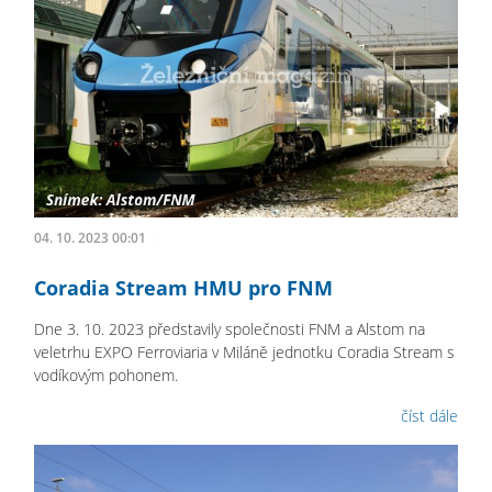
04. 10. 2023 00:01
Coradia Stream HMU pro FNM
Dne 3. 10. 2023 představily společnosti FNM a Alstom na
veletrhu EXPO Ferroviaria v Miláně jednotku Coradia Stream s
vodíkovým pohonem.
číst dále