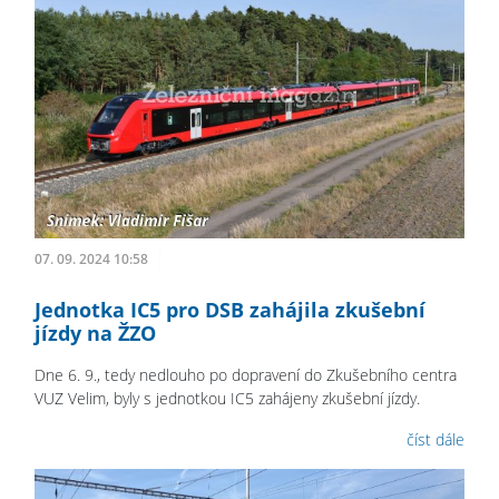
07. 09. 2024 10:58
Jednotka IC5 pro DSB zahájila zkušební
jízdy na ŽZO
Dne 6. 9., tedy nedlouho po dopravení do Zkušebního centra
VUZ Velim, byly s jednotkou IC5 zahájeny zkušební jízdy.
číst dále