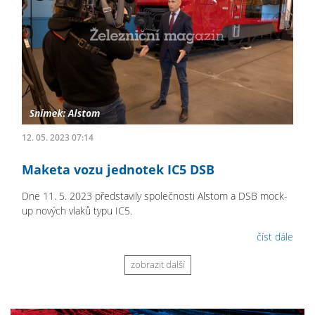
12. 05. 2023 07:14
Maketa vozu jednotek IC5 DSB
Dne 11. 5. 2023 představily společnosti Alstom a DSB mock-
up nových vlaků typu IC5.
číst dále
zobrazit další