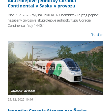
Akutrolejové jednotky Coradia
Continental v Sasku v provozu
Dne 2. 2. 2026 byly na linku RE 6 Chemnitz - Leipzig poprvé
nasazeny třívozové akutrolejové jednotky typu Coradia
Continental řady 1440.4.
číst dále
25. 12. 2025 10:46
Jednotky Coradia Stream pro Řecko