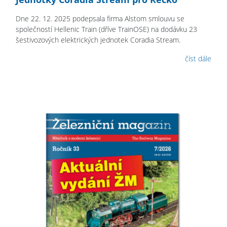
Dne 22. 12. 2025 podepsala firma Alstom smlouvu se
společností Hellenic Train (dříve TrainOSE) na dodávku 23
šestivozových elektrických jednotek Coradia Stream.
číst dále