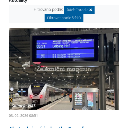
Aktuality
Filtrováno podle:
štítek
Coradia
Filtrovat podle štítků
03. 02. 2026 08:51