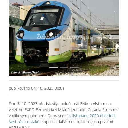
Previous
Next
publikováno 04. 10. 2023 00:01
Dne 3. 10. 2023 představily společnosti FNM a Alstom na
veletrhu EXPO Ferroviaria v Miláně jednotku Coradia Stream s
vodíkovým pohonem. Dopravce si
v listopadu 2020 objednal
šest těchto vlaků
s opcí na dalších osm, které jsou prvními
HMU v Itálii.