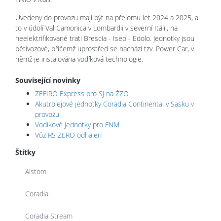
Uvedeny do provozu mají být na přelomu let 2024 a 2025, a
to v údolí Val Camonica v Lombardii v severní Itálii, na
neelektrifikované trati Brescia - Iseo - Edolo. Jednotky jsou
pětivozové, přičemž uprostřed se nachází tzv. Power Car, v
němž je instalována vodíková technologie.
Související novinky
ZEFIRO Express pro SJ na ŽZO
Akutrolejové jednotky Coradia Continental v Sasku v
provozu
Vodíkové jednotky pro FNM
Vůz RS ZERO odhalen
Štítky
Alstom
Coradia
Coradia Stream