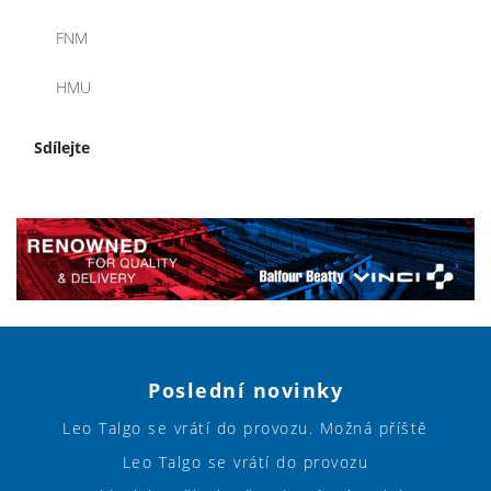
FNM
HMU
Sdílejte
Poslední novinky
Leo Talgo se vrátí do provozu. Možná příště
Leo Talgo se vrátí do provozu