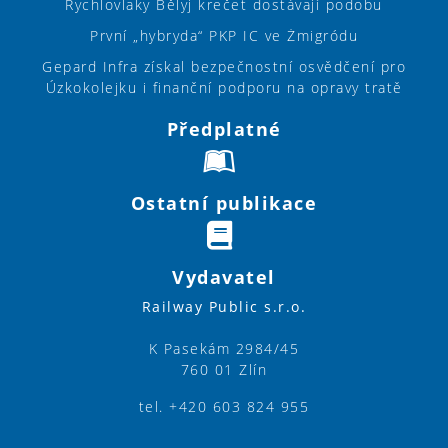
Rychlovlaky Bělyj krečet dostávají podobu
První „hybryda“ PKP IC ve Żmigródu
Gepard Infra získal bezpečnostní osvědčení pro
Úzkokolejku i finanční podporu na opravy tratě
Předplatné
Ostatní publikace
Vydavatel
Railway Public s.r.o.
K Pasekám 2984/45
760 01 Zlín
tel. +420 603 824 955