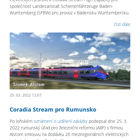
společnost Landesanstalt Schienenfahrzeuge Baden-
Württemberg (SFBW) pro provoz v Bádensku-Württembersku.
číst dále
25. 03. 2022 12:07
Coradia Stream pro Rumunsko
Po loňském
oznámení o udělení zakázky
podepsal dne 25. 3.
2022 rumunský úřad pro železniční reformu (ARF) s firmou
Alstom smlouvu na dodávku 20 meziregionálních elektrických