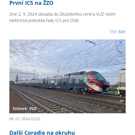
První IC5 na ŽZO
Dne 2. 9. 2024 dorazila do Zkušebního centra VUZ Velim
elektrická jednotka řady IC5 pro DSB.
číst dále
08. 01. 2024 22:52
Další Coradie na okruhu