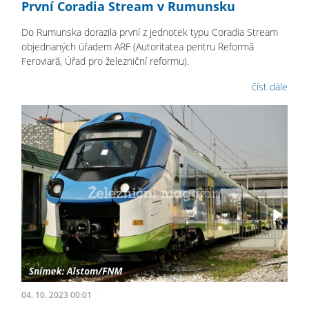
První Coradia Stream v Rumunsku
Do Rumunska dorazila první z jednotek typu Coradia Stream
objednaných úřadem ARF (Autoritatea pentru Reformă
Feroviară, Úřad pro železniční reformu).
číst dále
04. 10. 2023 00:01