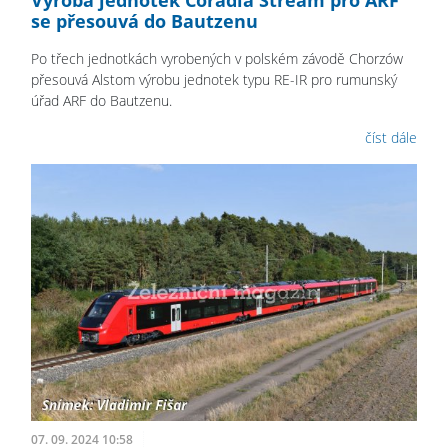
se přesouvá do Bautzenu
Po třech jednotkách vyrobených v polském závodě Chorzów
přesouvá Alstom výrobu jednotek typu RE-IR pro rumunský
úřad ARF do Bautzenu.
číst dále
07. 09. 2024 10:58