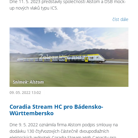
Dne 11. 5. 2023 představily společnosti Alstom a DSB mock-
up nových vlaků typu IC5.
číst dále
09. 05. 2022 13:02
Coradia Stream HC pro Bádensko-
Württembersko
Dne 9. 5. 2022 oznámila firma Alstom podpis smlouvy na
dodávku 130 čtyřvozových částečně dvoupodlažních
elektrických jednotek Coradia Stream High Capacity pro