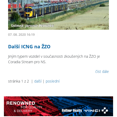
07. 08. 2020 16:19
Další ICNG na ŽZO
Jiným typem vozidel v současnosti zkoušených na ŽZO je
Coradia Stream pro NS.
číst dále
stránka 1 z 2 |
další
|
poslední