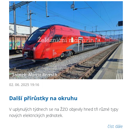
02. 06. 2025 19:16
Další přírůstky na okruhu
V uplynulých týdnech se na ŽZO objevily hned tři různé typy
nových elektrických jednotek.
číst dále