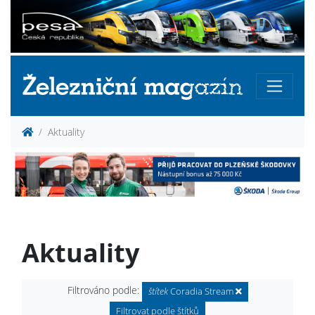
Aktuality
Aktuality
Filtrováno podle:
štítek
Coradia Stream
Filtrovat podle štítků