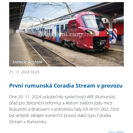
21. 11. 2024 18:25
První rumunská Coradia Stream v provozu
Dne 20. 11. 2024 uskutečnily společnosti ARF (Rumunský
úřad pro železniční reformu) a Alstom zvláštní jízdu mezi
Bukureští a Brašovem s jednotkou řady ER-IR101 002, čímž
byl veřejně zahájen komerční provoz vlaků typu Coradia
Stream v Rumunsku.
číst dále