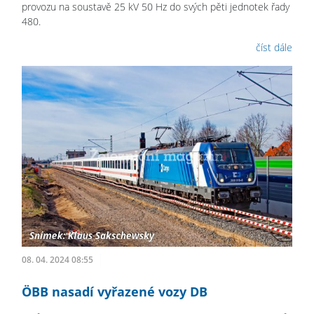
provozu na soustavě 25 kV 50 Hz do svých pěti jednotek řady
480.
číst dále
08. 04. 2024 08:55
ÖBB nasadí vyřazené vozy DB