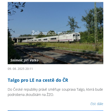
09. 08. 2025 20:11
Talgo pro LE na cestě do ČR
Do České republiky právě směřuje souprava Talgo, která bude
podrobena zkouškám na ŽZO.
číst dále