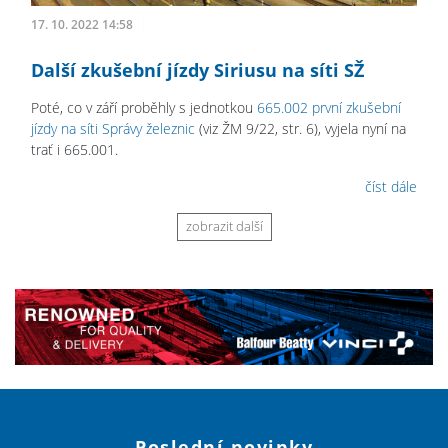
17. 10. 2022 14:58
Další zkušební jízdy Siriusu na síti SŽ
Poté, co v září proběhly s jednotkou
665.002 první zkušební
jízdy na síti Správy železnic
(viz ŽM 9/22, str. 6), vyjela nyní na
trať i 665.001.
číst dále
zobrazit další
Poslední novinky