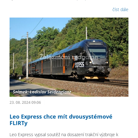
číst dále
23. 08. 2024 09:06
Leo Express chce mít dvousystémové
FLIRTy
Leo Express vypsal soutěž na dosazení trakční výzbroje k