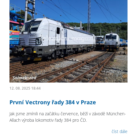
12. 08. 2025 18:44
První Vectrony řady 384 v Praze
Jak jsme zmínili na začátku července, běží v závodě München-
Allach výroba lokomotiv řady 384 pro ČD.
číst dále