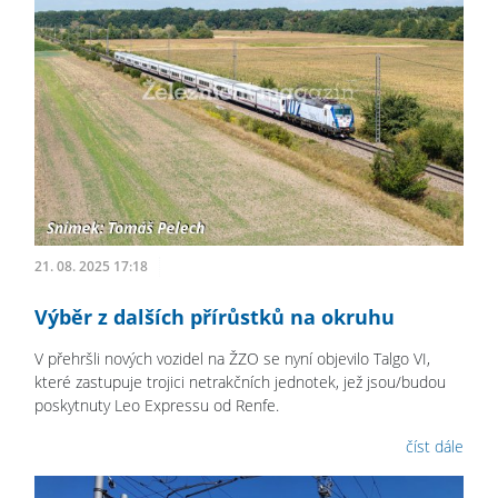
21. 08. 2025 17:18
Výběr z dalších přírůstků na okruhu
V přehršli nových vozidel na ŽZO se nyní objevilo Talgo VI,
které zastupuje trojici netrakčních jednotek, jež jsou/budou
poskytnuty Leo Expressu od Renfe.
číst dále