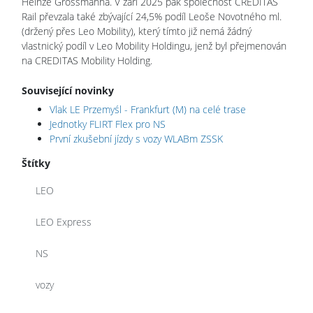
Heinze Grossmanna. V září 2025 pak společnost CREDITAS
Rail převzala také zbývající 24,5% podíl Leoše Novotného ml.
(držený přes Leo Mobility), který tímto již nemá žádný
vlastnický podíl v Leo Mobility Holdingu, jenž byl přejmenován
na CREDITAS Mobility Holding.
Související novinky
Vlak LE Przemyśl - Frankfurt (M) na celé trase
Jednotky FLIRT Flex pro NS
První zkušební jízdy s vozy WLABm ZSSK
Štítky
LEO
LEO Express
NS
vozy