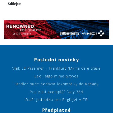
Sdílejte
Poslední novinky
Vlak LE Przemyśl - Frankfurt (M) na celé trase
Leo Talgo mimo provoz
Stadler bude dodávat lokomotivy do Kanady
Poslední exemplář řady 384
Další jednotka pro RegioJet v ČR
Předplatné