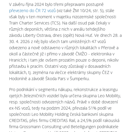
V závěru října 2024 bylo třemi přepravami postupně
převezeno do ČR 72 vozů
(viz také ŽM 10/24, str. 5), stále
však byly v ten moment v majetku nizozemské společnosti
Train Charter Services (TCS). Na další osud pak čekaly v
různých deponiích, většina z nich v areálu tehdejšího
závodu Liberty Ostrava, dnes (opět) Nová Huť. Ve dnech 28. a
30. 4. 2026 z něj bylo všech tam umístěných 47 vozů
odvezeno a nově odstaveno v různých lokalitách v Přerově a
okolí a částečně již i přímo v závodě ČMŽO - elektronika v
Hranicích; i tam jde ovšem prozatím pouze o deponii, nikoliv
přístavbu k pracím. Ostatní vozy zůstávají v dosavadních
lokalitách, tj. zejména na vlečce elektrárny skupiny ČEZ v
Hodoníně a závodě Škoda Pars v Šumperku.
Pro podnikání v segmentu nákupu, rekonstrukce a leasingu
ojetých železničních vozidel byla určena skupina Leo Mobility,
resp. společnosti odvozených názvů. Právě v době dovezení
ex-NS vozů, tedy na podzim 2024, převzala 51% podíl ve
společnosti Leo Mobility Holding česká bankovní skupina
CREDITAS, přes firmu CREDITAS Rail, a 24,5% podíl rakouská
firma Grossmann Consulting und Beteiligungen podnikatele