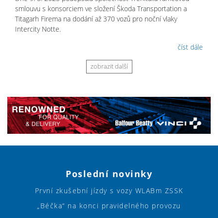
smlouvu s konsorciem ve složení Škoda Transportation a
Titagarh Firema na dodání až 370 vozů pro noční vlaky
Intercity Notte.
číst dále
zobrazit další
Poslední novinky
První zkušební jízdy s vozy WLABm ZSSK
„Béčka“ na konci pravidelného provozu