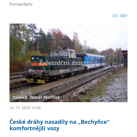
Fernverkehr.
číst dále
14. 11. 2023 12:40
České dráhy nasadily na „Bechyňce“
komfortnější vozy