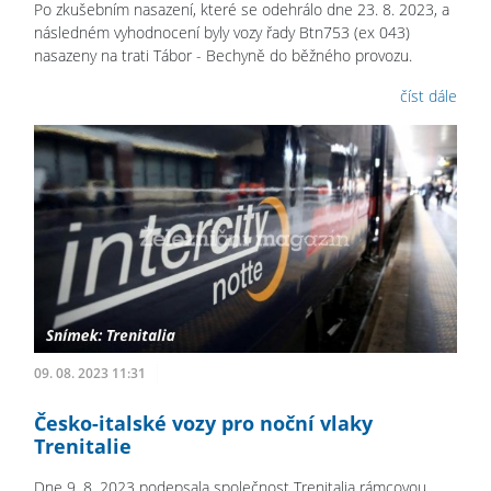
Po zkušebním nasazení, které se odehrálo dne 23. 8. 2023, a
následném vyhodnocení byly vozy řady Btn753 (ex 043)
nasazeny na trati Tábor - Bechyně do běžného provozu.
číst dále
09. 08. 2023 11:31
Česko-italské vozy pro noční vlaky
Trenitalie
Dne 9. 8. 2023 podepsala společnost Trenitalia rámcovou