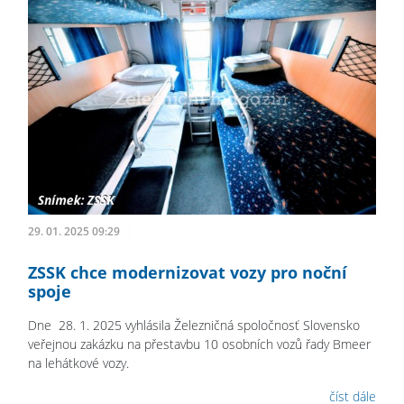
29. 01. 2025 09:29
ZSSK chce modernizovat vozy pro noční
spoje
Dne 28. 1. 2025 vyhlásila Železničná spoločnosť Slovensko
veřejnou zakázku na přestavbu 10 osobních vozů řady Bmeer
na lehátkové vozy.
číst dále