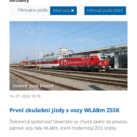
Aktuality
Filtrováno podle:
štítek
vozy
Filtrovat podle štítků
16. 07. 2026 18:18
První zkušební jízdy s vozy WLABm ZSSK
Železničná spoločnosť Slovensko se chystá zavést do provozu
patrové vozy řady WLABm, které modernizují ŽOS Vrútky.