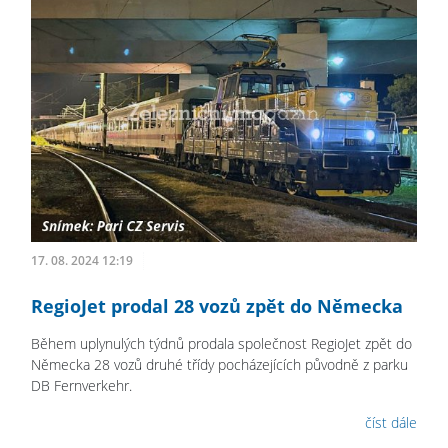
17. 08. 2024 12:19
RegioJet prodal 28 vozů zpět do Německa
Během uplynulých týdnů prodala společnost RegioJet zpět do
Německa 28 vozů druhé třídy pocházejících původně z parku
DB Fernverkehr.
číst dále