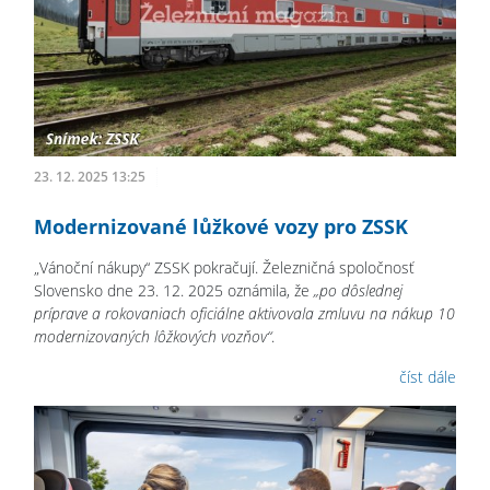
23. 12. 2025 13:25
Modernizované lůžkové vozy pro ZSSK
„Vánoční nákupy“ ZSSK pokračují. Železničná spoločnosť
Slovensko dne 23. 12. 2025 oznámila, že
„po dôslednej
príprave a rokovaniach oficiálne aktivovala zmluvu na nákup 10
modernizovaných lôžkových vozňov“
.
číst dále