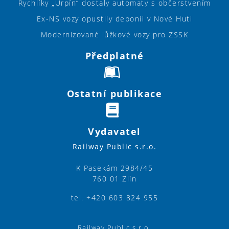
Rychlíky „Urpín“ dostaly automaty s občerstvením
Ex-NS vozy opustily deponii v Nové Huti
Modernizované lůžkové vozy pro ZSSK
Předplatné
Ostatní publikace
Vydavatel
Railway Public s.r.o.
K Pasekám 2984/45
760 01 Zlín
tel. +420 603 824 955
Railway Public s.r.o.