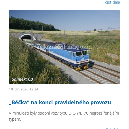
číst dále
10. 07. 2026 12:34
„Béčka“ na konci pravidelného provozu
V minulosti byly osobní vozy typu UIC-Y/B 70 nejrozšířenějším
typem.