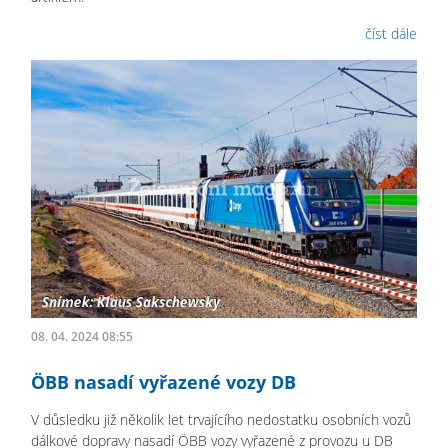
číst dále
08. 04. 2024 08:55
ÖBB nasadí vyřazené vozy DB
V důsledku již několik let trvajícího nedostatku osobních vozů
dálkové dopravy nasadí ÖBB vozy vyřazené z provozu u DB