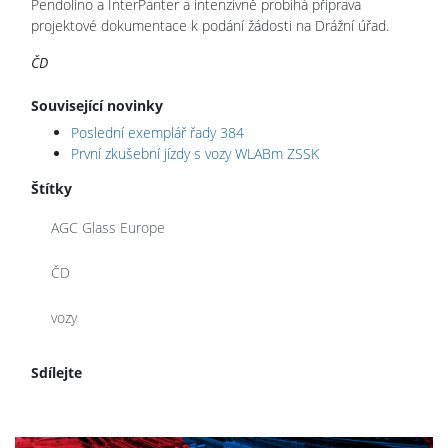
Pendolino a InterPanter a intenzivně probíhá příprava
projektové dokumentace k podání žádosti na Drážní úřad.
ČD
Související novinky
Poslední exemplář řady 384
První zkušební jízdy s vozy WLABm ZSSK
Štítky
AGC Glass Europe
ČD
vozy
Sdílejte