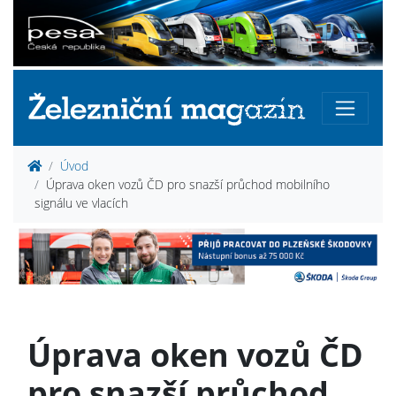
Úvod
Úprava oken vozů ČD pro snazší průchod mobilního
signálu ve vlacích
Úprava oken vozů ČD
pro snazší průchod