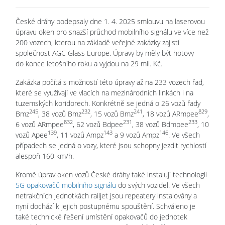
České dráhy podepsaly dne 1. 4. 2025 smlouvu na laserovou
úpravu oken pro snazší průchod mobilního signálu ve více než
200 vozech, kterou na základě veřejné zakázky zajistí
společnost AGC Glass Europe. Úpravy by měly být hotovy
do konce letošního roku a vyjdou na 29 mil. Kč.
Zakázka počítá s možností této úpravy až na 233 vozech řad,
které se využívají ve vlacích na mezinárodních linkách i na
tuzemských koridorech. Konkrétně se jedná o 26 vozů řady
245
232
241
829
Bmz
, 38 vozů Bmz
, 15 vozů Bmz
, 18 vozů ARmpee
,
832
231
233
6 vozů ARmpee
, 62 vozů Bdpee
, 38 vozů Bdmpee
, 10
139
143
146
vozů Apee
, 11 vozů Ampz
a 9 vozů Ampz
. Ve všech
případech se jedná o vozy, které jsou schopny jezdit rychlostí
alespoň 160 km/h.
Kromě úprav oken vozů České dráhy také instalují technologii
5G opakovačů mobilního signálu
do svých vozidel. Ve všech
netrakčních jednotkách railjet jsou repeatery instalovány a
nyní dochází k jejich postupnému spouštění. Schváleno je
také technické řešení umístění opakovačů do jednotek