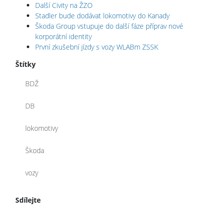
Další Civity na ŽZO
Stadler bude dodávat lokomotivy do Kanady
Škoda Group vstupuje do další fáze příprav nové
korporátní identity
První zkušební jízdy s vozy WLABm ZSSK
Štítky
BDŽ
DB
lokomotivy
Škoda
vozy
Sdílejte