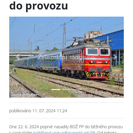
do provozu
Previous
Next
publikováno 11. 07. 2024 11:24
Dne 22. 6. 2024 poprvé nasadily BDŽ PP do běžného provozu
s cestujícími
rychlíkové vozy odkoupené od DB
. Od tohoto