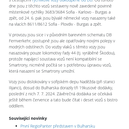
dne jsou z těchto vozů sestaveny nově zavedené povinně
místenkové rychlíky 3683/3684 Sofia - Karlovo - Burgas a
zpět, od 24. 6. pak jsou bývalé německé vozy nasazeny také
na vlacích 8611/8612 Sofia - Plovdiv - Burgas a zpět.
V provozu jsou sice i v původním barevném schematu DB
Fernverkehr, postupně jsou ale opatřovány novými polepy v
modrých odstínech. Do vozby vlaků s těmito vozy jsou
nasazovány pouze lokomotivy řady 44 (tj. vyráběné Škodou),
protože napájecí soustava vozů není kompatibilní se
Smartrony, nicméně počítá se s potřebnou úpravou vozů,
která nasazení se Smartrony umožní.
Vozy jsou dislokovány v sofijském depu Naděžda (při stanici
Ilijanci), dosud do Bulharska dorazily tři 19kusové dodávky,
poslední z nich 7. 7. 2024. Závěrečná dodávka se očekává
ještě během července a tato bude čítat i deset vozů s bistro
oddílem.
Související novinky
První RegioPanter představen v Bulharsku