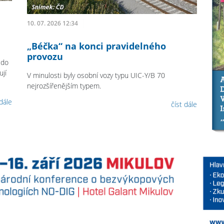
10. 07. 2026 12:34
„Béčka“ na konci pravidelného
provozu
 do
jí
V minulosti byly osobní vozy typu UIC-Y/B 70
nejrozšířenějším typem.
 dále
číst dále