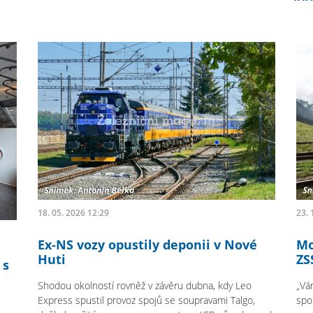
18. 05. 2026 12:29
23. 
Ex-NS vozy opustily deponii v Nové
Mo
Huti
ZS
 s
Shodou okolností rovněž v závěru dubna, kdy Leo
„Vá
Express spustil provoz spojů se soupravami Talgo,
spo