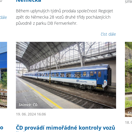
do
sml
Během uplynulých týdnů prodala společnost RegioJet
zpět do Německa 28 vozů druhé třídy pocházejících
 dále
původně z parku DB Fernverkehr.
číst dále
19. 06. 2024 16:06
18. 
do
ČD provádí mimořádné kontroly vozů