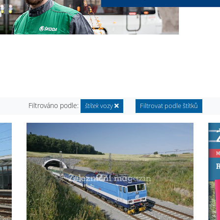
Filtrováno podle:
štítek
vozy
Filtrovat podle štítků