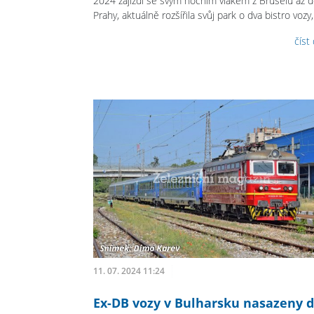
2024 zajíždí se svým nočním vlakem z Bruselu až 
Prahy, aktuálně rozšířila svůj park o dva bistro vozy,
číst
11. 07. 2024 11:24
Ex-DB vozy v Bulharsku nasazeny 