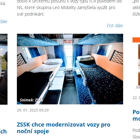
došlo k určitému posunu s vozy typu ICR původem od
„po 
ská
NS, které skupina Leo Mobility zamýšlela využít pro
akt
své podnikání.
lôž
 dále
číst dále
22. 
29. 01. 2025 09:29
Po
mo
ZSSK chce modernizovat vozy pro
Pod
noční spoje
ích
Slo