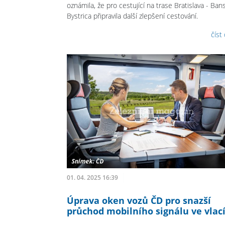
oznámila, že pro cestující na trase Bratislava - Ban
Bystrica připravila další zlepšení cestování.
číst
01. 04. 2025 16:39
Úprava oken vozů ČD pro snazší
průchod mobilního signálu ve vlac