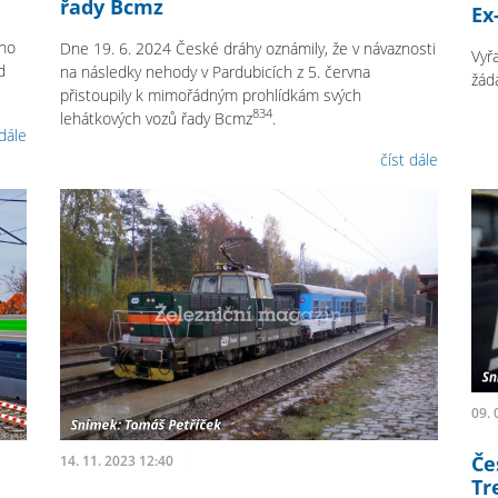
řady Bcmz
Ex
ého
Dne 19. 6. 2024 České dráhy oznámily, že v návaznosti
Vyř
d
na následky nehody v Pardubicích z 5. června
žád
přistoupily k mimořádným prohlídkám svých
834
lehátkových vozů řady Bcmz
.
 dále
číst dále
09. 
Če
14. 11. 2023 12:40
Tr