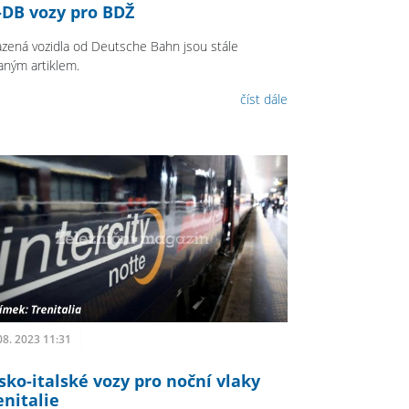
-DB vozy pro BDŽ
azená vozidla od Deutsche Bahn jsou stále
aným artiklem.
číst dále
08. 2023 11:31
sko-italské vozy pro noční vlaky
enitalie