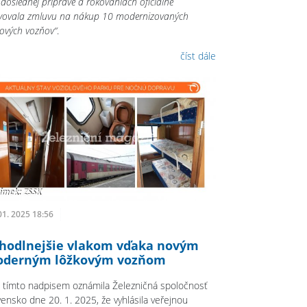
dôslednej príprave a rokovaniach oficiálne
ivovala zmluvu na nákup 10 modernizovaných
kových vozňov“
.
číst dále
01. 2025 18:56
hodlnejšie vlakom vďaka novým
derným lôžkovým vozňom
 tímto nadpisem oznámila Železničná spoločnosť
vensko dne 20. 1. 2025, že vyhlásila veřejnou