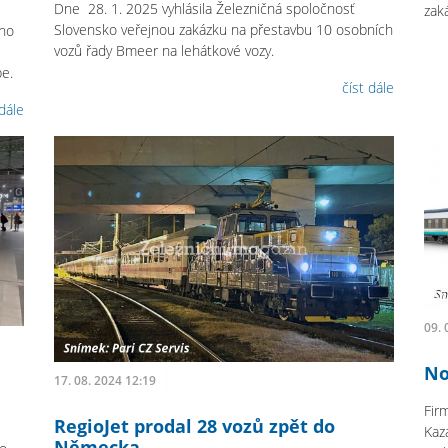
Dne 28. 1. 2025 vyhlásila Železničná spoločnosť
zak
Slovensko veřejnou zakázku na přestavbu 10 osobních
ího
vozů řady Bmeer na lehátkové vozy.
pe.
číst dále
 dále
09. 
No
17. 08. 2024 12:19
Fir
RegioJet prodal 28 vozů zpět do
Kaz
Německa