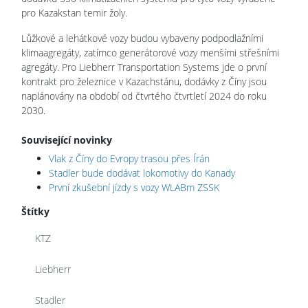
pro Kazakstan temir žoly.
Lůžkové a lehátkové vozy budou vybaveny podpodlažními
klimaagregáty, zatímco generátorové vozy menšími střešními
agregáty.
Pro Liebherr Transportation Systems jde o první
kontrakt pro železnice v Kazachstánu, dodávky z Číny jsou
naplánovány na období od čtvrtého čtvrtletí 2024 do roku
2030.
Související novinky
Vlak z Číny do Evropy trasou přes Írán
Stadler bude dodávat lokomotivy do Kanady
První zkušební jízdy s vozy WLABm ZSSK
Štítky
KTZ
Liebherr
Stadler