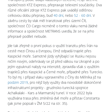
společnosti KTZ Express, přepravuje televizní součástky. Dva
různé oficiální zdroje KTZ Express pak uvádějí odlišnou
celkovou dobu přepravy, buď
40 dní
, nebo
52 - 60 dní
. V
závěru cesty by vlak měl tranzitovat přes území ČR,
společnost ČD Cargo nicméně o tomto vlaku nemá žádné
informace a společnost METRANS uvedla, že se na jeho
přepravě podílet nebude.
Jde tak zřejmě o první pokus o využití tranzitu přes Írán na
cestě mezi Čínou a Evropou, čímž odpadá trajekt přes
Kaspické moře. Samotné jízdy vyhýbající se Rusku nejsou
ničím novým, odehrávaly se již před válkou na Ukrajině a po
jejím vypuknutí nabyly na intenzitě, zpravidla však s využitím
trajektů přes Kaspické a Černé moře, případně přes Turecko.
To byl mj. i případ vlaku vypraveného z Číny do Mělníka již na
podzim 2019
, pro nějž byly využity dva novodobě dokončené
infrastrukturní projekty - gruzínsko-turecká spojnice
Achalkalaki - Kars a Marmarský tunel. V roce 2022 byla
využívána trasa přes zmíněná dvě moře a přístav Constanta
(jak jsme popsali v ŽM 5/22 na str. 35).