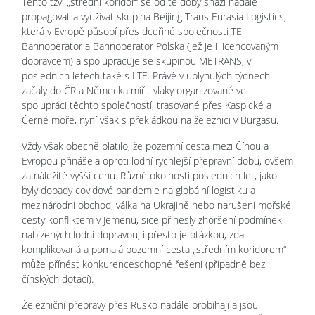
Tento tzv. „střední koridor“ se od té doby snaží nadále
propagovat a využívat skupina Beijing Trans Eurasia Logistics,
která v Evropě působí přes dceřiné společnosti TE
Bahnoperator a Bahnoperator Polska (jež je i licencovaným
dopravcem) a spolupracuje se skupinou METRANS, v
posledních letech také s LTE. Právě v uplynulých týdnech
začaly do ČR a Německa mířit vlaky organizované ve
spolupráci těchto společností, trasované přes Kaspické a
Černé moře, nyní však s překládkou na železnici v Burgasu.
Vždy však obecně platilo, že pozemní cesta mezi Čínou a
Evropou přinášela oproti lodní rychlejší přepravní dobu, ovšem
za náležitě vyšší cenu. Různé okolnosti posledních let, jako
byly dopady covidové pandemie na globální logistiku a
mezinárodní obchod, válka na Ukrajině nebo narušení mořské
cesty konfliktem v Jemenu, sice přinesly zhoršení podmínek
nabízených lodní dopravou, i přesto je otázkou, zda
komplikovaná a pomalá pozemní cesta „středním koridorem“
může přínést konkurenceschopné řešení (případně bez
čínských dotací).
Železniční přepravy přes Rusko nadále probíhají a jsou