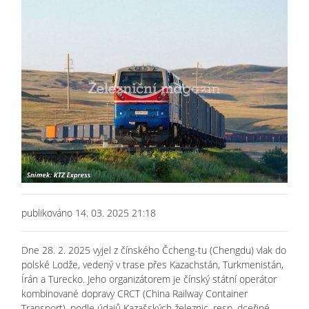
publikováno 14. 03. 2025 21:18
Dne 28. 2. 2025 vyjel z čínského Čcheng-tu (Chengdu) vlak do
polské Lodže, vedený v trase přes Kazachstán, Turkmenistán,
Írán a Turecko. Jeho organizátorem je čínský státní operátor
kombinované dopravy CRCT (China Railway Container
Transport), podle údajů Kazašských železnic, resp. dceřiné