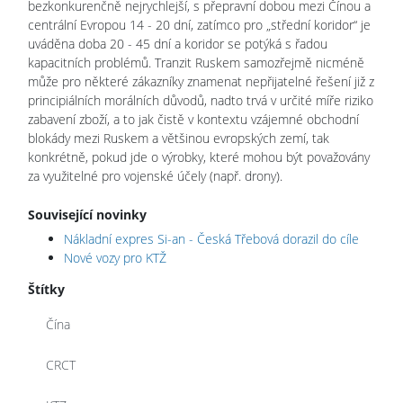
bezkonkurenčně nejrychlejší, s přepravní dobou mezi Čínou a
centrální Evropou 14 - 20 dní, zatímco pro „střední koridor“ je
uváděna doba 20 - 45 dní a koridor se potýká s řadou
kapacitních problémů. Tranzit Ruskem samozřejmě nicméně
může pro některé zákazníky znamenat nepřijatelné řešení již z
principiálních morálních důvodů, nadto trvá v určité míře riziko
zabavení zboží, a to jak čistě v kontextu vzájemné obchodní
blokády mezi Ruskem a většinou evropských zemí, tak
konkrétně, pokud jde o výrobky, které mohou být považovány
za využitelné pro vojenské účely (např. drony).
Související novinky
Nákladní expres Si-an - Česká Třebová dorazil do cíle
Nové vozy pro KTŽ
Štítky
Čína
CRCT