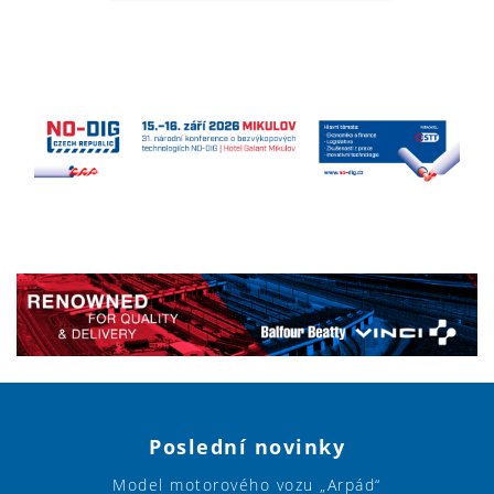
Poslední novinky
Model motorového vozu „Arpád“