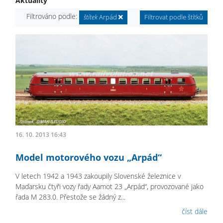
Aktuality
Filtrováno podle:
štítek
Arpád
Filtrovat podle štítků
16. 10. 2013 16:43
Model motorového vozu „Arpád“
V letech 1942 a 1943 zakoupily Slovenské železnice v
Maďarsku čtyři vozy řady Aamot 23 „Arpád“, provozované jako
řada M 283.0. Přestože se žádný z...
číst dále