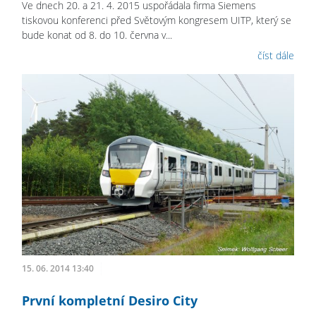
Ve dnech 20. a 21. 4. 2015 uspořádala firma Siemens
tiskovou konferenci před Světovým kongresem UITP, který se
bude konat od 8. do 10. června v...
číst dále
15. 06. 2014 13:40
První kompletní Desiro City