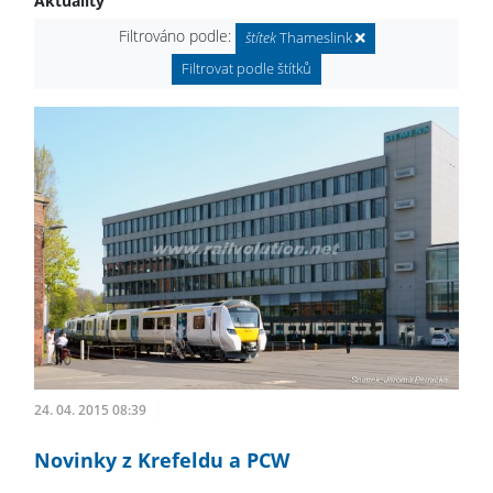
Aktuality
Filtrováno podle:
štítek
Thameslink
Filtrovat podle štítků
24. 04. 2015 08:39
Novinky z Krefeldu a PCW