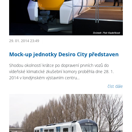
29. 01. 2014 23:49
Mock-up jednotky Desiro City představen
Shodou okolností krátce po dopravení prvních vozů do
vídeňské klimatické zkušební komory proběhla dne 28. 1.
2014 v londýnském výstavním centru...
číst dále