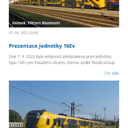
07. 09. 2022 22:09
Prezentace jednotky 16Ev
Dne 7. 9. 2022 byla veřejnosti představena první jednotka
typu 16Ev pro Pasažieru vilciens, kterou vyrábí Škoda Group.
číst dále