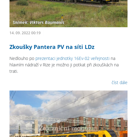
14. 09. 2022 00:19
Zkoušky Pantera PV na síti LDz
Nedlouho po
prezentaci jednotky 16Ev-02 veřejnosti
na
hlavním nádraží v Rize je možno ji potkat při zkouškách na
trati.
číst dále