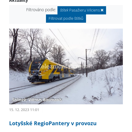
Aktuality
Filtrováno podle:
štítek
Pasažieru Vilciens
Filtrovat podle štítků
15. 12. 2023 11:01
Lotyšské RegioPantery v provozu