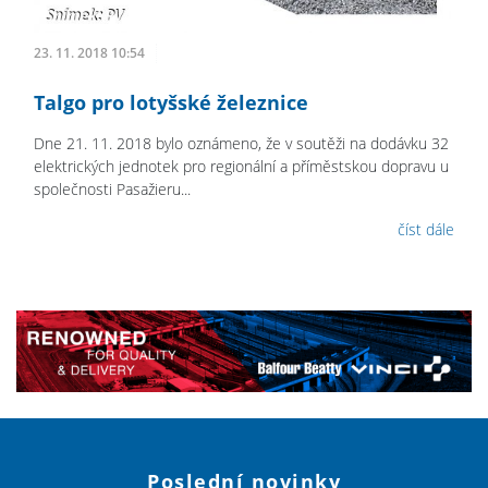
23. 11. 2018 10:54
Talgo pro lotyšské železnice
Dne 21. 11. 2018 bylo oznámeno, že v soutěži na dodávku 32
elektrických jednotek pro regionální a příměstskou dopravu u
společnosti Pasažieru...
číst dále
Poslední novinky