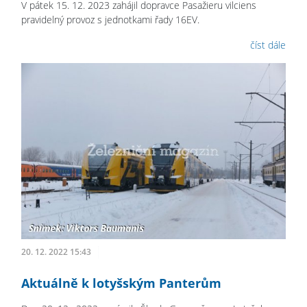
V pátek 15. 12. 2023 zahájil dopravce Pasažieru vilciens
pravidelný provoz s jednotkami řady 16EV.
číst dále
20. 12. 2022 15:43
Aktuálně k lotyšským Panterům