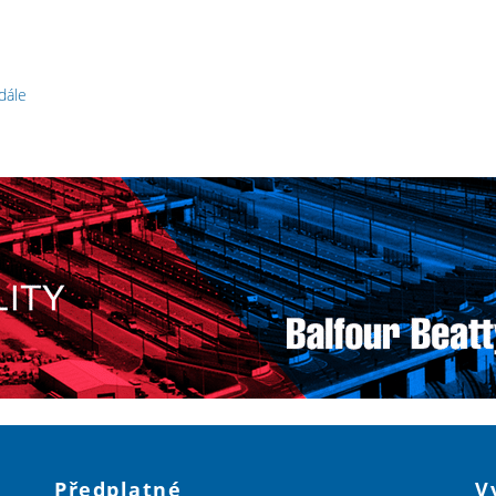
 dále
Předplatné
V