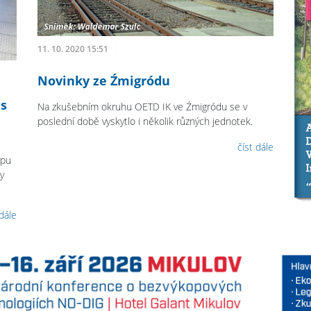
11. 10. 2020 15:51
Novinky ze Źmigródu
ls
Na zkušebním okruhu OETD IK ve Źmigródu se v
poslední době vyskytlo i několik různých jednotek.
číst dále
ypu
y
 dále