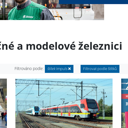
čné a modelové železnici
Filtrováno podle:
štítek
Impuls
Filtrovat podle štítků