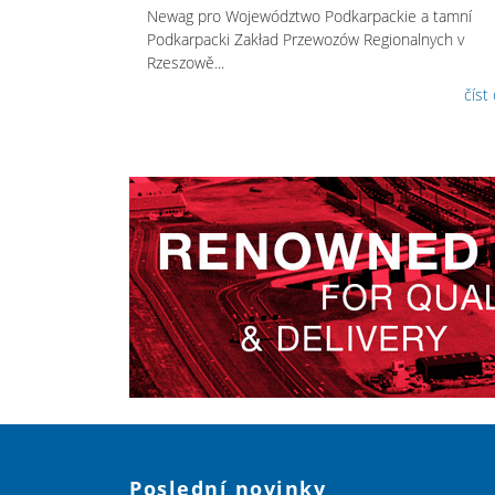
Newag pro Województwo Podkarpackie a tamní
Podkarpacki Zakład Przewozów Regionalnych v
Rzeszowě...
číst
Poslední novinky