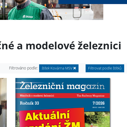
čné a modelové železnici
Filtrováno podle:
štítek
Kovárna MSV
Filtrovat podle štítků