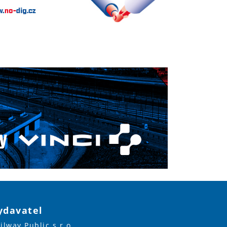
ydavatel
ilway Public s.r.o.