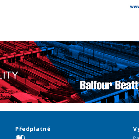
Předplatné
V
Ra