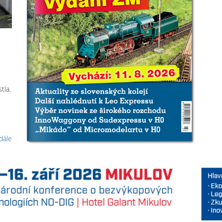
tla.
 dále