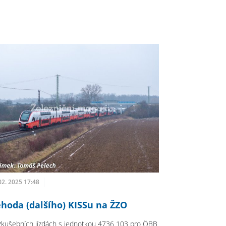
02. 2025 17:48
hoda (dalšího) KISSu na ŽZO
 zkušebních jízdách s jednotkou 4736 103 pro ÖBB