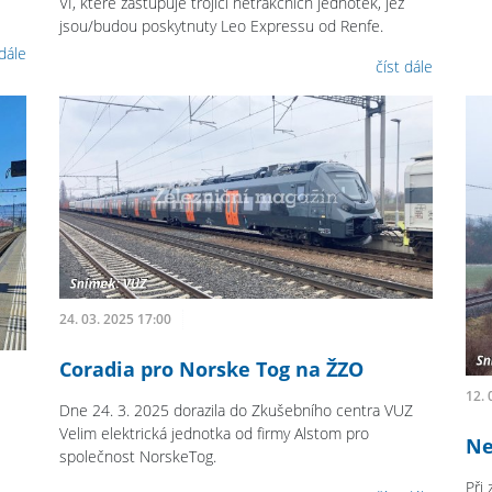
VI, které zastupuje trojici netrakčních jednotek, jež
jsou/budou poskytnuty Leo Expressu od Renfe.
 dále
číst dále
24. 03. 2025 17:00
Coradia pro Norske Tog na ŽZO
12. 
Dne 24. 3. 2025 dorazila do Zkušebního centra VUZ
Velim elektrická jednotka od firmy Alstom pro
Ne
společnost NorskeTog.
Při