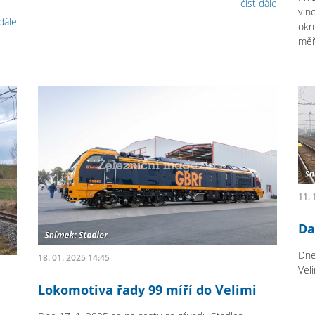
číst dále
v n
 dále
okr
měř
11. 
Da
Dne
18. 01. 2025 14:45
Vel
Lokomotiva řady 99 míří do Velimi