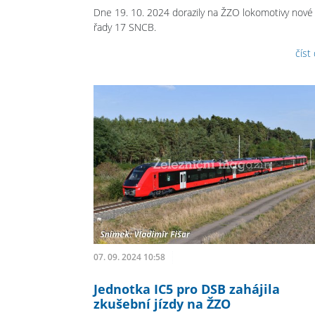
Dne 19. 10. 2024 dorazily na ŽZO lokomotivy nové
řady 17 SNCB.
číst
07. 09. 2024 10:58
Jednotka IC5 pro DSB zahájila
zkušební jízdy na ŽZO