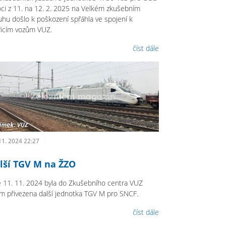
oci z 11. na 12. 2. 2025 na Velkém zkušebním
uhu došlo k poškození spřáhla ve spojení k
icím vozům VUZ.
číst dále
11. 2024 22:27
lší TGV M na ŽZO
 11. 11. 2024 byla do Zkušebního centra VUZ
im přivezena další jednotka TGV M pro SNCF.
číst dále