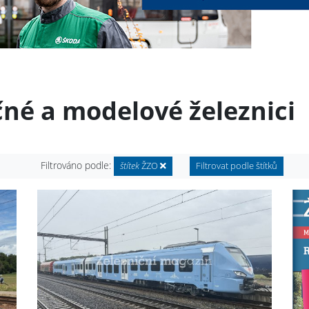
čné a modelové železnici
Filtrováno podle:
štítek
ŽZO
Filtrovat podle štítků