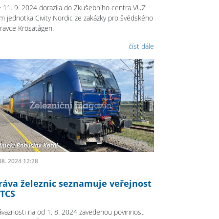
 11. 9. 2024 dorazila do Zkušebního centra VUZ
im jednotka Civity Nordic ze zakázky pro švédského
ravce Krösatågen.
číst dále
08. 2024 12:28
ráva železnic seznamuje veřejnost
ETCS
ávaznosti na od 1. 8. 2024 zavedenou povinnost