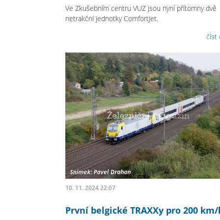
Ve Zkušebním centru VUZ jsou nyní přítomny dvě
netrakční jednotky ComfortJet.
číst
10. 11. 2024 22:07
První belgické TRAXXy pro 200 km/