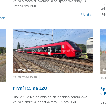
Velim bimodální lokomotiva od španělské firmy CAF
Dne
určená pro RATP.
Vel
dop
číst dále
 dále
02. 09. 2024 15:10
16. 
První IC5 na ŽZO
Sp
s 
Dne 2. 9. 2024 dorazila do Zkušebního centra VUZ
Velim elektrická jednotka řady IC5 pro DSB.
V n