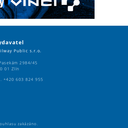
ydavatel
ilway Public s.r.o.
Pasekám 2984/45
0 01 Zlín
l. +420 603 824 955
souhlasu zakázáno.