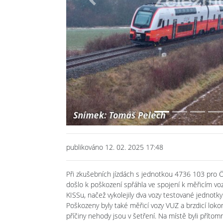
Previous
publikováno 12. 02. 2025 17:48
Při zkušebních jízdách s jednotkou 4736 103 pro 
došlo k poškození spřáhla ve spojení k měřicím vo
KISSu, načež vykolejily dva vozy testované jednotk
Poškozeny byly také měřicí vozy VUZ a brzdicí lo
příčiny nehody jsou v šetření. Na místě byli přítom