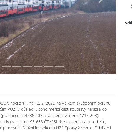
Next
Sdí
ÖBB v noci z 11. na 12. 2. 2025 na Velkém zkušebním okruhu
zům VUZ. V důsledku toho měřicí část soupravy narazila do
y (přední čelní 4736 103 a sousední vložený 4736 203).
komotiva Vectron 193 688 ČD/RSL. Ke zranění osob nedošlo,
ni pracovníci Drážní inspekce a HZS Správy železnic. Odklízení