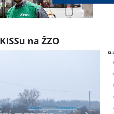
 KISSu na ŽZO
Ští