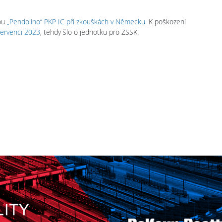
ou
„Pendolino“ PKP IC při zkouškách v Německu
. K poškození
 červenci 2023
, tehdy šlo o jednotku pro ZSSK.