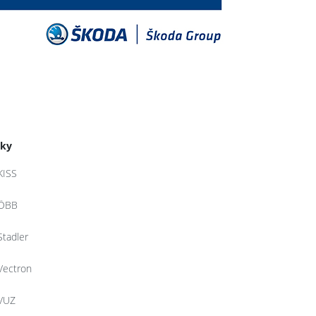
tky
KISS
ÖBB
Stadler
Vectron
VUZ