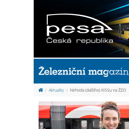
Aktuality
Nehoda (dalšího) KISSu na ŽZO