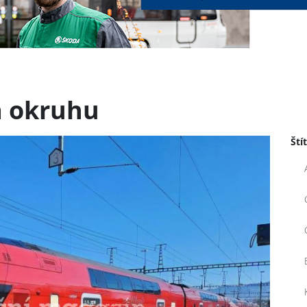
a okruhu
Ští