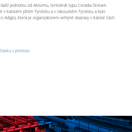
 další jednotku od Alstomu, tentokrát typu Coradia Stream.
 v italském Jižním Tyrolsku a v rakouském Tyrolsku a bylo
 Adige), která je organizátorem veřejné dopravy v italské části
 Sasku v provozu