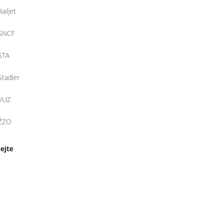
Railjet
SNCF
STA
Stadler
VUZ
ŽZO
lejte