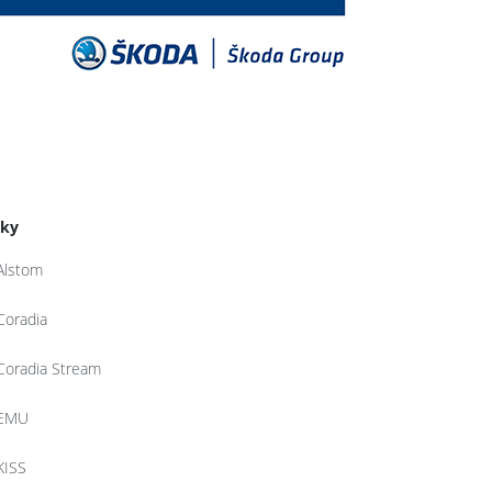
tky
Alstom
Coradia
Coradia Stream
EMU
KISS