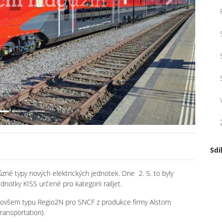
Next
Sdí
ůzné typy nových elektrických jednotek. Dne 2. 5. to byly
notky KISS určené pro kategorii railjet.
a, ovšem typu Regio2N pro SNCF z produkce firmy Alstom
ansportation).