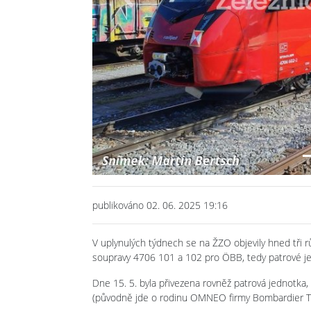
Previous
publikováno 02. 06. 2025 19:16
V uplynulých týdnech se na ŽZO objevily hned tři r
soupravy 4706 101 a 102 pro ÖBB, tedy patrové jed
Dne 15. 5. byla přivezena rovněž patrová jednotk
(původně jde o rodinu OMNEO firmy Bombardier Tr