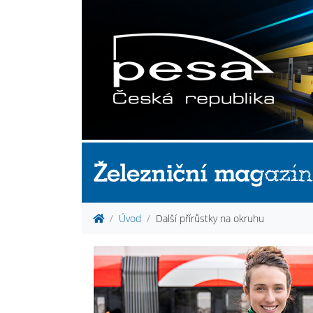
Úvod
Další přírůstky na okruhu