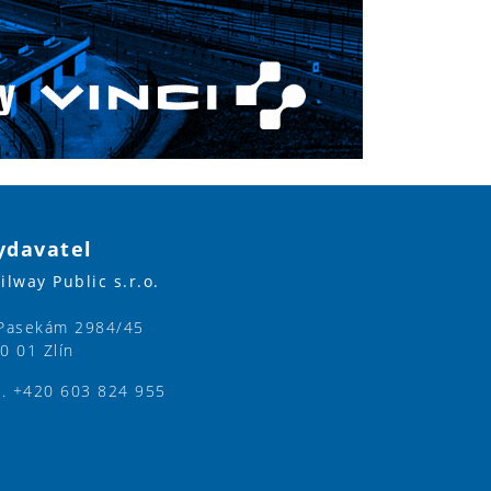
ydavatel
ilway Public s.r.o.
Pasekám 2984/45
0 01 Zlín
l. +420 603 824 955