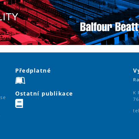
Předplatné
V
Ra
Ostatní publikace
K 
ase
76
te
y