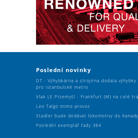
Poslední novinky
DT - Výhybkárna a strojírna dodala výhybky
pro istanbulské metro
Vlak LE Przemyśl - Frankfurt (M) na celé tr
Leo Talgo mimo provoz
Stadler bude dodávat lokomotivy do Kanad
Poslední exemplář řady 384