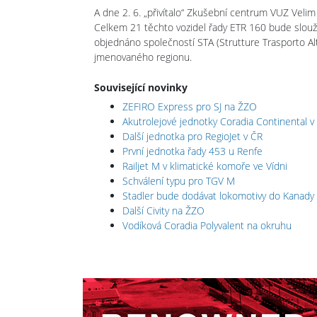
A dne 2. 6. „přivítalo“ Zkušební centrum VUZ Velim
Celkem 21 těchto vozidel řady ETR 160 bude sloužit
objednáno společností STA (Strutture Trasporto Alto
jmenovaného regionu.
Související novinky
ZEFIRO Express pro SJ na ŽZO
Akutrolejové jednotky Coradia Continental v
Další jednotka pro RegioJet v ČR
První jednotka řady 453 u Renfe
Railjet M v klimatické komoře ve Vídni
Schválení typu pro TGV M
Stadler bude dodávat lokomotivy do Kanady
Další Civity na ŽZO
Vodíková Coradia Polyvalent na okruhu