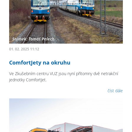
01. 02. 2025 11:12
ComfortJety na okruhu
Ve Zkušebním centru VUZ jsou nyní přítomny dvě netrakční
jednotky ComfortJet.
číst dále