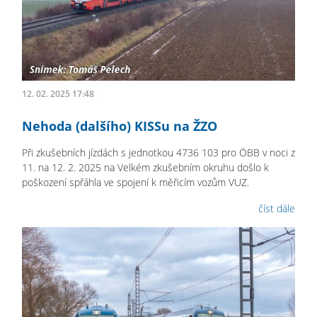
12. 02. 2025 17:48
Nehoda (dalšího) KISSu na ŽZO
Při zkušebních jízdách s jednotkou 4736 103 pro ÖBB v noci z
11. na 12. 2. 2025 na Velkém zkušebním okruhu došlo k
poškození spřáhla ve spojení k měřicím vozům VUZ.
číst dále