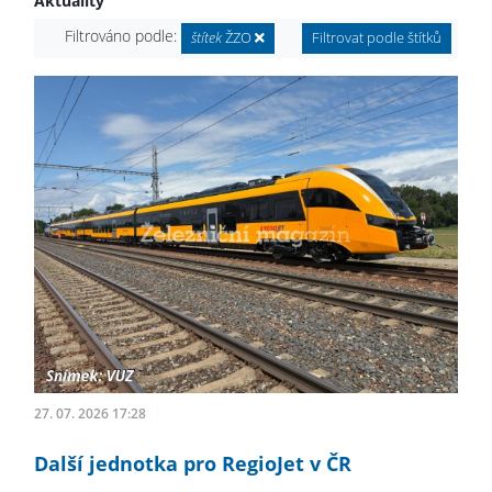
Aktuality
Filtrováno podle:
štítek
ŽZO
Filtrovat podle štítků
27. 07. 2026 17:28
Další jednotka pro RegioJet v ČR