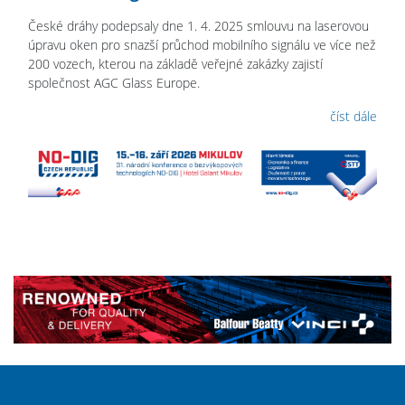
České dráhy podepsaly dne 1. 4. 2025 smlouvu na laserovou
úpravu oken pro snazší průchod mobilního signálu ve více než
200 vozech, kterou na základě veřejné zakázky zajistí
společnost AGC Glass Europe.
číst dále