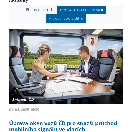
Aktuality
Filtrováno podle:
štítek
AGC Glass Europe
Filtrovat podle štítků
01. 04. 2025 16:39
Úprava oken vozů ČD pro snazší průchod
mobilního signálu ve vlacích