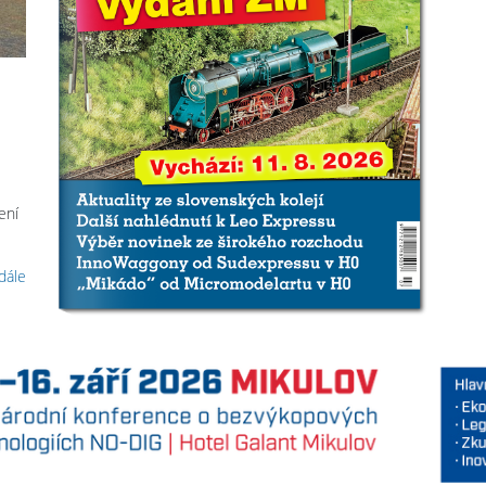
ení
 dále