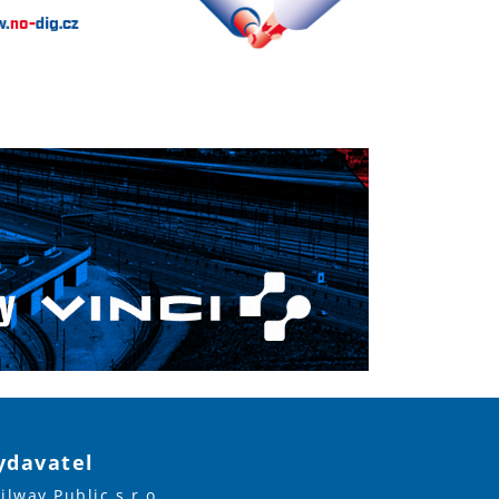
ydavatel
ilway Public s.r.o.