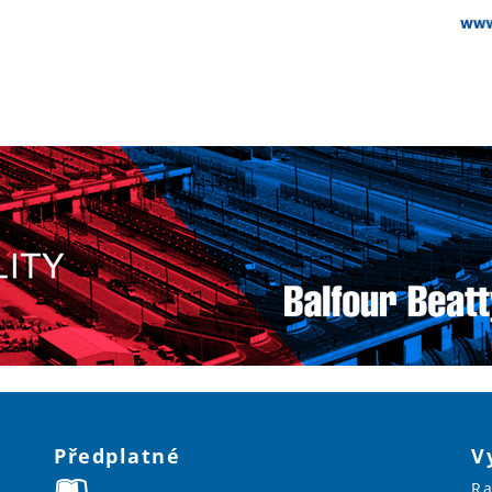
Předplatné
V
Ra