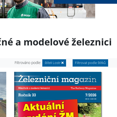
čné a modelové železnici
Filtrováno podle:
štítek
Lostr
Filtrovat podle štítků