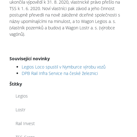
ukončila výpovědí k 31. 8. 2020, vlastnické právo přešlo na
TSS k 1. 6. 2020. Noví vlastníci pak závod a jeho činnost
postupně převedli na nově založené dceřiné společnosti s
názvy upomínajícími na minulost, a to Wagon Legios a. s.
(vlastník pozemků a budov) a Wagon Lostr a. s. (výrobce
vagónů).
Související novinky
Legios Loco spustil v Nymburce výrobu vozů
DPB Rail Infra Service na české železnici
Štítky
Legios
Lostr
Rail Invest