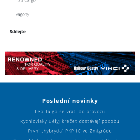
TSS Cargo
vagony
Sdílejte
Poslední novinky
Leo Talgo se vrátí do provozu
Rychlovlaky Bělyj krečet dostávají podobu
První „hybryda“ PKP IC ve Żmigródu