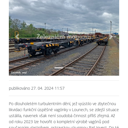
Previous
Next
publikováno 27. 04. 2024 11:57
Po dlouholetém turbulentním dění, jež vyústilo ve zbytečnou
likvidaci funkční úspěšné vagónky v Lounech, se zdejší situace
ustálila, navenek však není soudobá činnost příliš zřejmá. Až
od roku 2023 lze hovořit o kompletní výrobě vagónů pod
současným vlastníkem, ostravskou skupinou Rail Invest. Do té