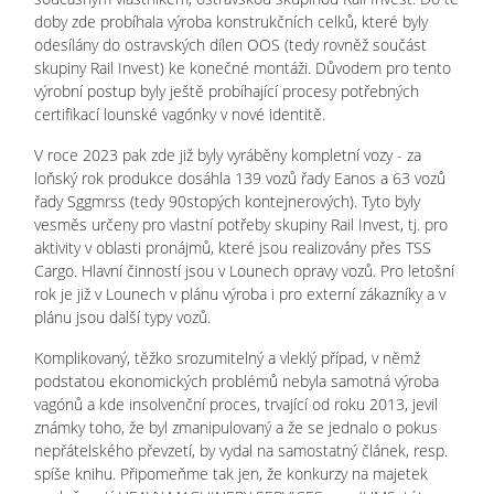
doby zde probíhala výroba konstrukčních celků, které byly
odesílány do ostravských dílen OOS (tedy rovněž součást
skupiny Rail Invest) ke konečné montáži. Důvodem pro tento
výrobní postup byly ještě probíhající procesy potřebných
certifikací lounské vagónky v nové identitě.
V roce 2023 pak zde již byly vyráběny kompletní vozy - za
loňský rok produkce dosáhla 139 vozů řady Eanos a 63 vozů
řady Sggmrss (tedy 90stopých kontejnerových). Tyto byly
vesměs určeny pro vlastní potřeby skupiny Rail Invest, tj. pro
aktivity v oblasti pronájmů, které jsou realizovány přes TSS
Cargo. Hlavní činností jsou v Lounech opravy vozů. Pro letošní
rok je již v Lounech v plánu výroba i pro externí zákazníky a v
plánu jsou další typy vozů.
Komplikovaný, těžko srozumitelný a vleklý případ, v němž
podstatou ekonomických problémů nebyla samotná výroba
vagónů a kde insolvenční proces, trvající od roku 2013, jevil
známky toho, že byl zmanipulovaný a že se jednalo o pokus
nepřátelského převzetí, by vydal na samostatný článek, resp.
spíše knihu. Připomeňme tak jen, že konkurzy na majetek