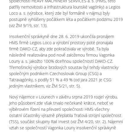
společností HEAVY MACHINERY SERVICES a. s. (HMS, této
patřily nemovitosti a infrastruktura lounské vagónky) a Legios
Loco a. s. (výrobce, který zde byl formálně v nájmu) byly
postupně vyhlášeny počátkem léta a počátkem podzimu 2019
(viz ŽM 9/19, str. 13).
Insolvenční správkyně dne 28. 6. 2019 ukončila pronájem
HMS firmě Legios Loco a výrobní prostory poté pronajala
firmě DAKO-CZ, aby zde pokračovala ve výrobě. Ta byla
následně realizována pod nově založenou firmou Vagonka
Louny a. s. jakožto 100% dceřinou společností DAKO-CZ.
Třemošnický výrobce brzdových soustav byl tehdy vlastnicky
společným podnikem Czechoslovak Group (CSG) a
Tatravagónky, s podíly 51 % a 49 % (od jara 2021 je CSG
jediným vlastníkem, viz ŽM 5/21, str. 5).
Nový nájemce v Lounech v závěru srpna 2019 rozjel výrobu.
Jeho působení zde však trvalo nečekaně krátce, neboť ve
výběrovém řízení na převzetí společnosti HMS všechny
ostatní účastníky výrazně přeplatila Traťová strojní společnost
(TSS), součást skupiny Rail Invest (viz ŽM 4/20, str. 2). Nájemní
vztah se společností Vagonka Louny insolvenční správkyně