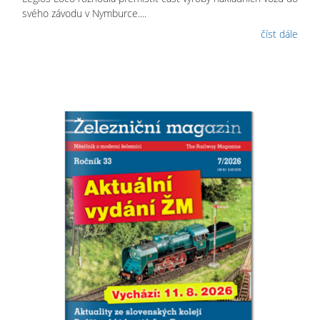
svého závodu v Nymburce....
číst dále