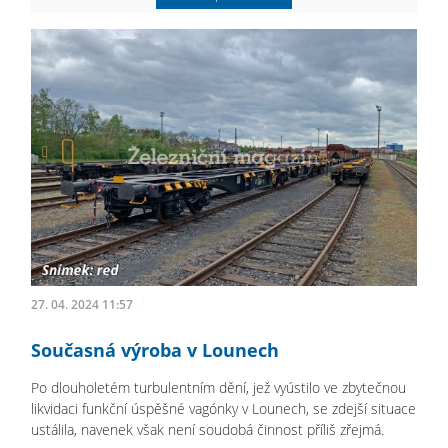
27. 04. 2024 11:57
Současná výroba v Lounech
Po dlouholetém turbulentním dění, jež vyústilo ve zbytečnou
likvidaci funkční úspěšné vagónky v Lounech, se zdejší situace
ustálila, navenek však není soudobá činnost příliš zřejmá.