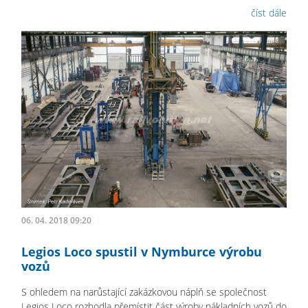
číst dále
06. 04. 2018 09:20
Legios Loco spustil v Nymburce výrobu
vozů
S ohledem na narůstající zakázkovou náplň se společnost
Legios Loco rozhodla přemístit část výroby nákladních vozů do