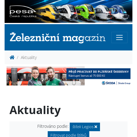
Aktuality
Aktuality
Filtrováno podle:
štítek
Legios
Filtrovat podle štítků