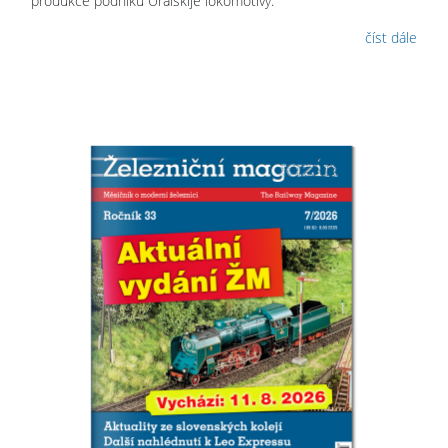
produkce podniku Uralskije lokomotivy.
číst dále