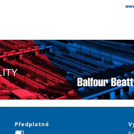
Předplatné
V
Ra