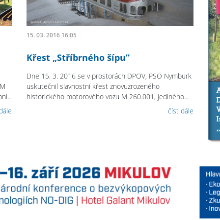
15. 03. 2016 16:05
Křest „Stříbrného šípu”
Dne 15. 3. 2016 se v prostorách DPOV, PSO Nymburk
 M
uskutečnil slavnostní křest znovuzrozeného
í...
historického motorového vozu M 260.001, jediného...
 dále
číst dále