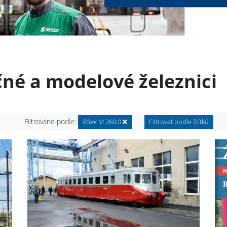
čné a modelové železnici
Filtrováno podle:
štítek
M 260.0
Filtrovat podle štítků