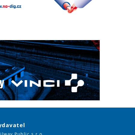
ydavatel
ilway Public s.r.o.