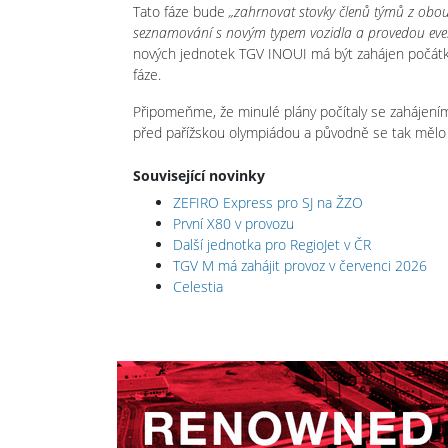
Tato fáze bude
„zahrnovat stovky členů týmů z obou s
seznamování s novým typem vozidla a provedou even
nových jednotek TGV INOUI má být zahájen počátke
fáze.
Připomeňme, že minulé plány počítaly se zahájení
před pařížskou olympiádou a původně se tak mělo s
Související novinky
ZEFIRO Express pro SJ na ŽZO
První X80 v provozu
Další jednotka pro RegioJet v ČR
TGV M má zahájit provoz v červenci 2026
Celestia