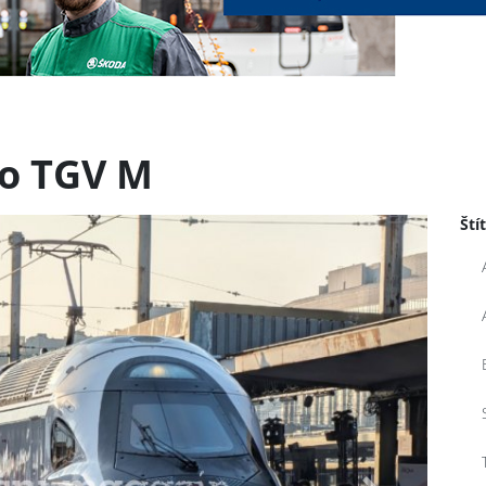
ro TGV M
Ští