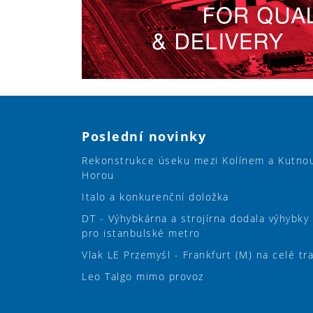
Poslední novinky
Rekonstrukce úseku mezi Kolínem a Kutno
Horou
Italo a konkurenční doložka
DT - Výhybkárna a strojírna dodala výhybky
pro istanbulské metro
Vlak LE Przemyśl - Frankfurt (M) na celé tr
Leo Talgo mimo provoz