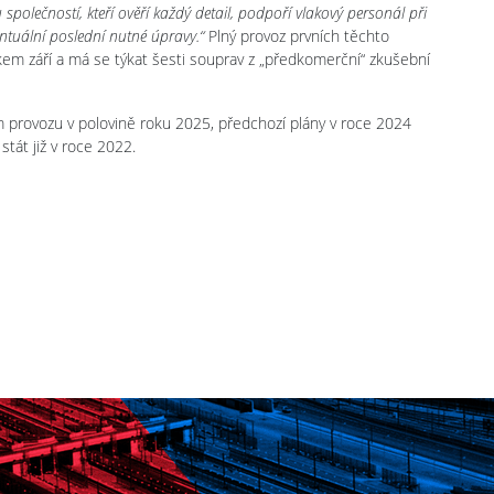
polečností, kteří ověří každý detail, podpoří vlakový personál při
tuální poslední nutné úpravy.“
Plný provoz prvních těchto
m září a má se týkat šesti souprav z „předkomerční“ zkušební
m provozu v polovině roku 2025, předchozí plány v roce 2024
tát již v roce 2022.