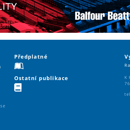
Předplatné
V
Ra
u
Ostatní publikace
K 
76
te
ase