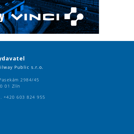
ydavatel
ilway Public s.r.o.
Pasekám 2984/45
0 01 Zlín
l. +420 603 824 955