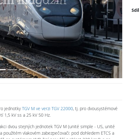
Next
Sdí
pro jednotky
TGV M ve verzi TGV 22000
, tj. pro dvousystémové
í 1,5 kV ss a 25 kV 50 Hz.
rakci dvou stejných jednotek TGV M (unité simple - US, unité
sí na použitém vlakovém zabezpečovači: pod dohledem ETCS a