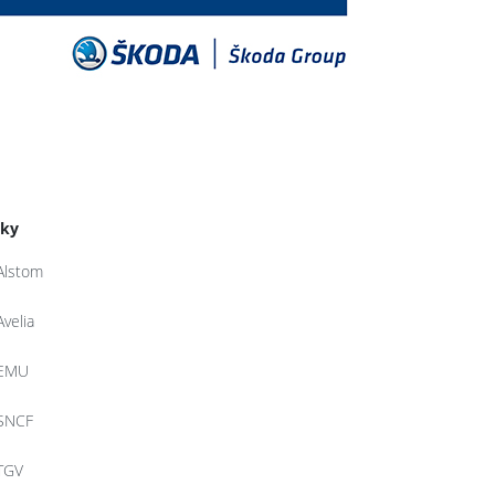
tky
Alstom
Avelia
EMU
SNCF
TGV