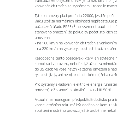
francouzského systému TVM je to 320 km/h, při jí
konvenčních tratích se systémem Crocodile maxi
Tyto parametry platí pro řadu 22000, jestliže poče
vlaku (což za normálních okolností nepředstavuje 
požadavků úřadu EPSF (Établissement public de sécu
stanoveno omezení, že pokud by počet stojících ces
omezena:
- na 160 km/h na konvenčních tratích s venkovními
- na 220 km/h na vysokorychlostních tratích s pře
Každopádně tento požadavek (který jen zbytečně r
komplikaci v provozu, neboť když už se za mimořádn
do 35 osob ve voze nevzniká žádné omezení a nad 
rychlosti jízdy, ani ne nijak drastickému (třeba na 4
Pro systémy skladování elektrické energie (umístěny 
omezení, jež stanoví maximální stav nabití 50 %.
Aktuální harmonogram předpokládá dodávku prvníc
konce letošního roku má být dodáno celkem 13 vl
spuštěním ostrého provozu ještě proběhne několik