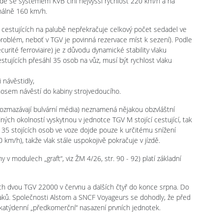
zdě se systémem KVB činí nejvyšší rychlost 220 km/h a na
málně 160 km/h.
t cestujících na palubě nepřekračuje celkový počet sedadel ve
problém, neboť v TGV je povinná rezervace míst k sezení). Podle
rité ferroviaire) je z důvodu dynamické stability vlaku
tujících přesáhl 35 osob na vůz, musí být rychlost vlaku
 návěstidly,
nosem návěstí do kabiny strojvedoucího.
ozmazávají bulvární média) neznamená nějakou obzvláštní
ých okolností vyskytnou v jednotce TGV M stojící cestující, tak
35 stojících osob ve voze dojde pouze k určitému snížení
0 km/h), takže vlak stále uspokojivě pokračuje v jízdě.
v modulech „graft“, viz ŽM 4/26, str. 90 - 92) platí základní
h dvou TGV 22000 v červnu a dalších čtyř do konce srpna. Do
aků. Společnosti Alstom a SNCF Voyageurs se dohodly, že před
atýdenní „předkomerční“ nasazení prvních jednotek.