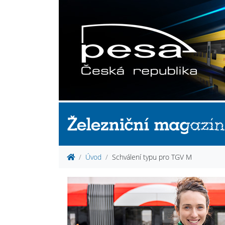
Úvod
Schválení typu pro TGV M