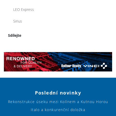
LEO Express
Sirius
Sdílejte
Poslední novinky
Rekonstrukce úseku mezi Kolínem a Kutnou Horou
Italo a konkurenční doložka