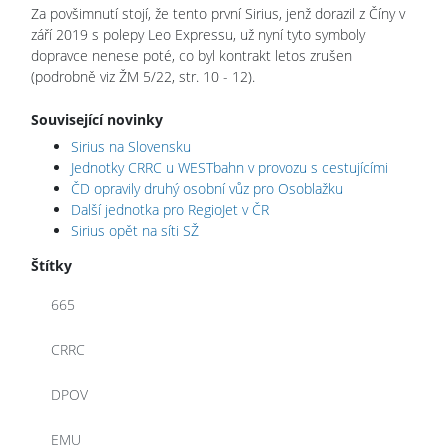
Za povšimnutí stojí, že tento první Sirius, jenž dorazil z Číny v
září 2019 s polepy Leo Expressu, už nyní tyto symboly
dopravce nenese poté, co byl kontrakt letos zrušen
(podrobně viz ŽM 5/22, str. 10 - 12).
Související novinky
Sirius na Slovensku
Jednotky CRRC u WESTbahn v provozu s cestujícími
ČD opravily druhý osobní vůz pro Osoblažku
Další jednotka pro RegioJet v ČR
Sirius opět na síti SŽ
Štítky
665
CRRC
DPOV
EMU