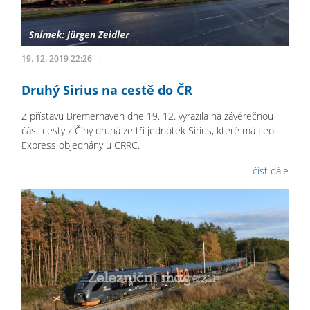
19. 12. 2019 22:26
Druhý Sirius na cestě do ČR
Z přístavu Bremerhaven dne 19. 12. vyrazila na závěrečnou
část cesty z Číny druhá ze tří jednotek Sirius, které má Leo
Express objednány u CRRC.
číst dále