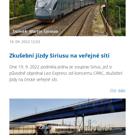
19. 09. 2022 12:53
Zkušební jízdy Siriusu na veřejné síti
Dne 19. 9. 2022 podnikla jedna ze souprav Sirius, jež si
původně objednal Leo Express od koncernu CRRC, zkušební
jízdy na české veřejné síti.
číst dále