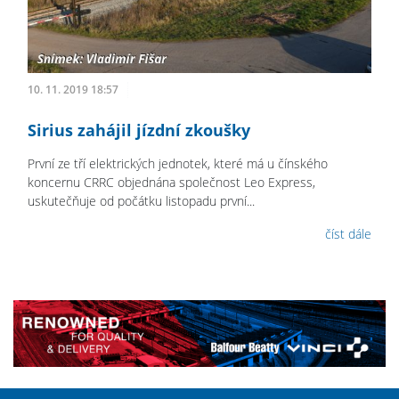
10. 11. 2019 18:57
Sirius zahájil jízdní zkoušky
První ze tří elektrických jednotek, které má u čínského
koncernu CRRC objednána společnost Leo Express,
uskutečňuje od počátku listopadu první...
číst dále