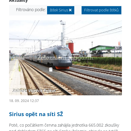
Aktuality
Filtrováno podle:
štítek
Sirius
Filtrovat podle štítků
18. 09. 2024 12:37
Sirius opět na síti SŽ
Poté, co počátkem června zahájila jednotka 665.002 zkoušky