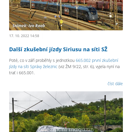
17. 10. 2022 14:58
Další zkušební jízdy Siriusu na síti SŽ
Poté, co v září proběhly s jednotkou
665.002 první zkušební
jízdy na síti Správy železnic
(viz ŽM 9/22, str. 6), vyjela nyní na
trať i 665.001.
číst dále