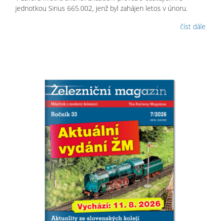
jednotkou Sirius 665.002, jenž byl zahájen letos v únoru.
číst dále