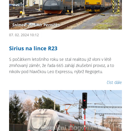
07. 02. 2024 10:12
Sirius na lince R23
S počátkem letošního roku se stal realitou již vloni v létě
zmiňovaný záměr, že řada 665 zahájí zkušební provoz, a to
nikoliv pod hlavičkou Leo Expressu, nýbrž RegioJetu.
číst dále