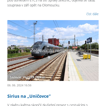
pod dohledem ETCS na síti Správy železnic, objevila se tatáž
souprava v září opět na Olomoucku.
číst dále
06. 06. 2024 16:56
Sirius na „Uničovce“
V závěru května skončil zkušební provoz s cestujícími s