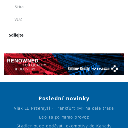
Sirius
VUZ
Sdílejte
Poslední novinky
Vlak LE Przemyśl - Frankfurt (M) na celé trase
Leo Talgo mimo provoz
Stadler bude dodávat lokomotivy do Kanady