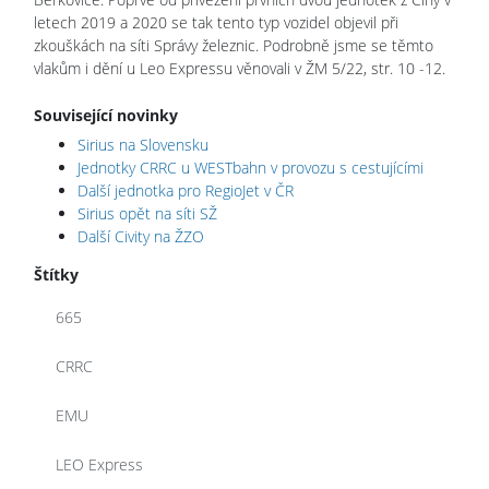
letech 2019 a 2020 se tak tento typ vozidel objevil při
zkouškách na síti Správy železnic. Podrobně jsme se těmto
vlakům i dění u Leo Expressu věnovali v ŽM 5/22, str. 10 -12.
Související novinky
Sirius na Slovensku
Jednotky CRRC u WESTbahn v provozu s cestujícími
Další jednotka pro RegioJet v ČR
Sirius opět na síti SŽ
Další Civity na ŽZO
Štítky
665
CRRC
EMU
LEO Express