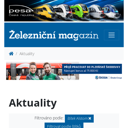
Aktuality
Aktuality
Filtrováno podle:
štítek
Alstom
Filtrovat podle štítků