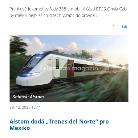
První dvě lokomotivy řady 388 s mobilní částí ETCS Onvia Cab
by měly v nejbližších dnech vyrazit do provozu.
číst dále
29. 12. 2025 12:11
Alstom dodá „Trenes del Norte“ pro
Mexiko