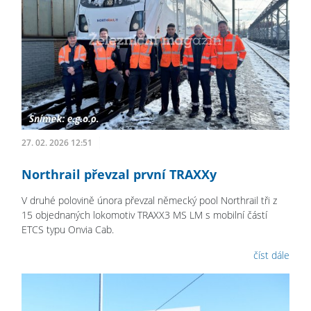
27. 02. 2026 12:51
Northrail převzal první TRAXXy
V druhé polovině února převzal německý pool Northrail tři z
15 objednaných lokomotiv TRAXX3 MS LM s mobilní částí
ETCS typu Onvia Cab.
číst dále