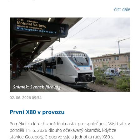
číst dále
02. 06. 2026 09:54
První X80 v provozu
Po několika letech zpoždění nastal pro společnost Västtrafik v
pondělí 11. 5. 2026 dlouho očekávaný okamžik, když ze
stanice Göteborg C poprvé vyjela jednotka řady X80 s