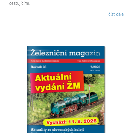
cestujícími.
číst dále