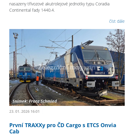
nasazeny třívozové akutrolejové jednotky typu Coradia
Continental řady 1440.4.
číst dále
23. 01. 2026 16:01
První TRAXXy pro ČD Cargo s ETCS Onvia
Cab