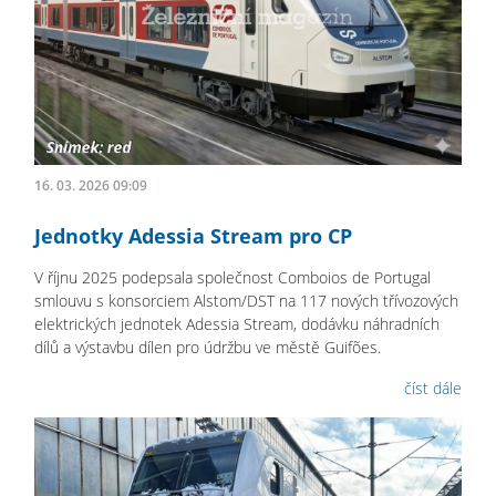
16. 03. 2026 09:09
Jednotky Adessia Stream pro CP
V říjnu 2025 podepsala společnost Comboios de Portugal
smlouvu s konsorciem Alstom/DST na 117 nových třívozových
elektrických jednotek Adessia Stream, dodávku náhradních
dílů a výstavbu dílen pro údržbu ve městě Guifões.
číst dále