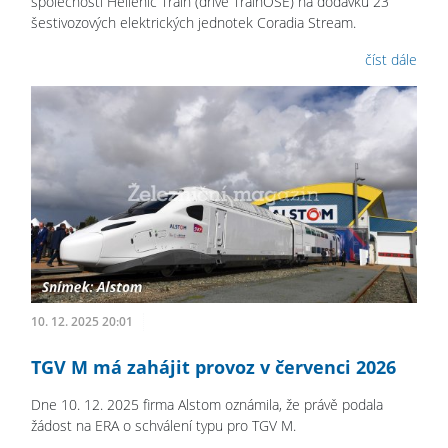
společností Hellenic Train (dříve TrainOSE) na dodávku 23
šestivozových elektrických jednotek Coradia Stream.
číst dále
10. 12. 2025 20:01
TGV M má zahájit provoz v červenci 2026
Dne 10. 12. 2025 firma Alstom oznámila, že právě podala
žádost na ERA o schválení typu pro TGV M.