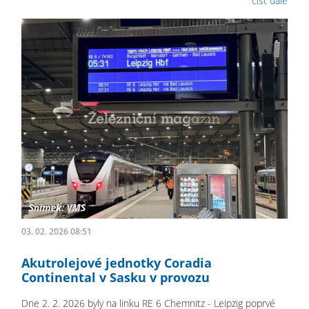
číst dále
03. 02. 2026 08:51
Akutrolejové jednotky Coradia
Continental v Sasku v provozu
Dne 2. 2. 2026 byly na linku RE 6 Chemnitz - Leipzig poprvé