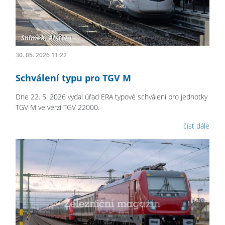
30. 05. 2026 11:22
Schválení typu pro TGV M
Dne 22. 5. 2026 vydal úřad ERA typové schválení pro jednotky
TGV M ve verzi TGV 22000.
číst dále