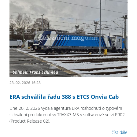
23. 02. 2026 16:28
ERA schválila řadu 388 s ETCS Onvia Cab
Dne 20. 2. 2026 vydala agentura ERA rozhodnutí o typovém
schválení pro lokomotivy TRAXX3 MS v softwarové verzi PR02
(Product Release 02).
číst dále