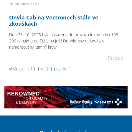
28. 10. 2025 17:17
Onvia Cab na Vectronech stále ve
zkouškách
Dne 26. 10. 2025 byla nasazena do provozu lokomotiva 193
290 (v nájmu od ELL), na jejíž Dopplerovy radary byly
namontovány „zimní“ kryty.
číst dále
stránka 1 z 10 |
další
|
poslední