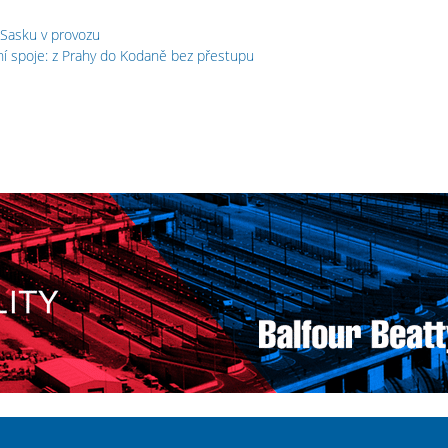
 Sasku v provozu
ční spoje: z Prahy do Kodaně bez přestupu