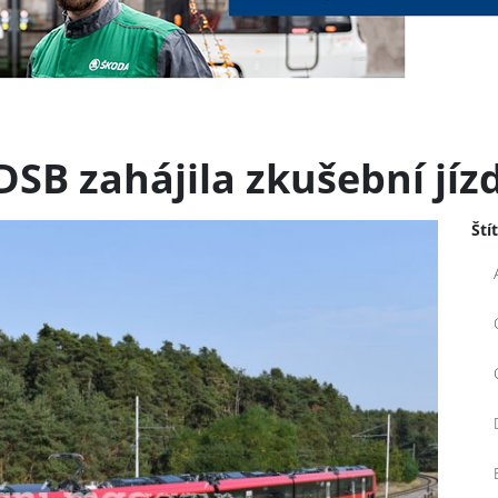
DSB zahájila zkušební jíz
Ští