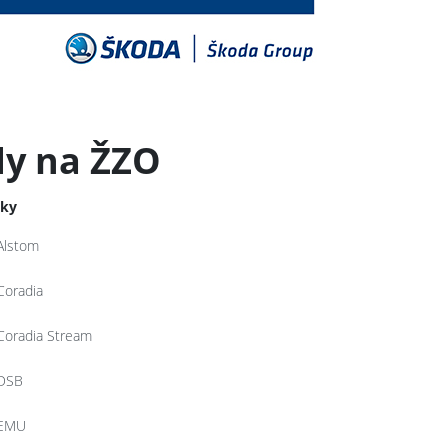
dy na ŽZO
tky
Alstom
Coradia
Coradia Stream
DSB
EMU