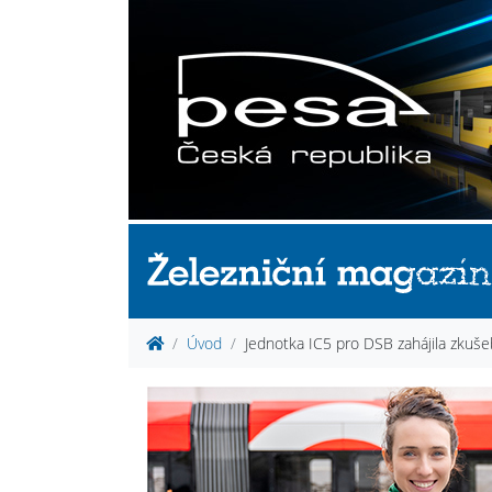
Úvod
Jednotka IC5 pro DSB zahájila zkuše