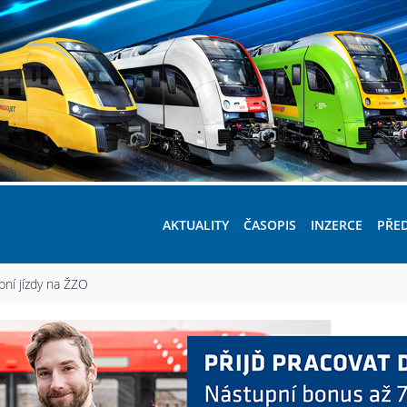
AKTUALITY
ČASOPIS
INZERCE
PŘE
bní jízdy na ŽZO