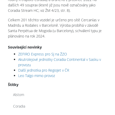
dalších 49 souprav (které již jsou nově označovány jako
Coradia Stream HC; viz ŽM 4/23, str. 8).
Celkem 201 těchto vozidel je určeno pro sítě Cercanías v
Madridu a Rodalies v Barceloně. Výroba probíhá v závodě
Santa Perpètua de Mogoda (u Barcelony), schválení typu je
plánováno na rok 2024.
Související novinky
ZEFIRO Express pro SJ na ŽZO
Akutrolejové jednotky Coradia Continental v Sasku v
provozu
Další jednotka pro RegioJet v ČR
Leo Talgo mimo provoz
Štítky
Alstom
Coradia