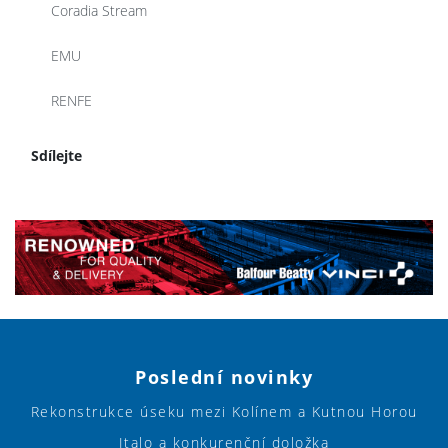
Coradia Stream
EMU
RENFE
Sdílejte
Poslední novinky
Rekonstrukce úseku mezi Kolínem a Kutnou Horou
Italo a konkurenční doložka