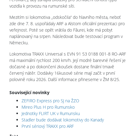
vozidla k provozu na rumunské síti.
Mezitím si lokomotiva „odskočila“ do hlavního města, neboť
zde dne 7. 8. uspořádaly ARF a Alstom oficiální prezentaci pro
veřejnost. Poté se opět vrátila do Făurei, kde má pobyt
naplánovaný na srpen. Následovat bude testovací program v
Německu.
Lokomotiva TRAXX Universal s EVN 91 53 0188 001-8 RO-ARF
má maximální rychlost 200 km/h. Její modré barevné řešení je
dočasné a po dokončení zkoušek dostane finální tmavě
červený nátěr. Dodávky 16kusové série mají začít v první
polovině roku 2026. Další informace přineseme v ŽM 8/25.
Související novinky
ZEFIRO Express pro SJ na ŽZO
Mireo Plus H pro Rumunsko
Jednotky FLIRT UK v Rumunsku
Stadler bude dodávat lokomotivy do Kanady
První sériový TRAXX pro ARF