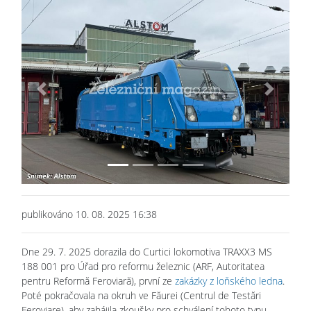
Previous
Next
publikováno 10. 08. 2025 16:38
Dne 29. 7. 2025 dorazila do Curtici lokomotiva TRAXX3 MS
188 001 pro Úřad pro reformu železnic (ARF, Autoritatea
pentru Reformă Feroviară), první ze
zakázky z loňského ledna
.
Poté pokračovala na okruh ve Făurei (Centrul de Testări
Feroviare), aby zahájila zkoušky pro schválení tohoto typu