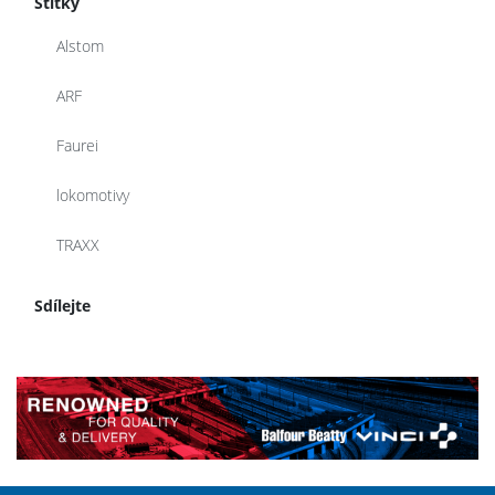
Štítky
Alstom
ARF
Faurei
lokomotivy
TRAXX
Sdílejte