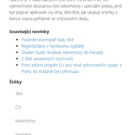
výjimečnosti dostanou tyto lokomotivy i speciální polep, jenž
byl poprvé aplikován na stroj 384.004, jak ukazují snímky z
konce srpna pořízené ve vršovickém depu.
Související novinky
Poslední exemplář řady 384
RegioSpidery v Nymburku vyjíždějí
Stadler bude dodávat lokomotivy do Kanady
2 000 vyrobených Vectronů
První pilotní projekt EU pro nové přeshraniční spoje: z
Prahy do Kodaně bez přestupu
Štítky
384
ČD
lokomotivy
Siemens