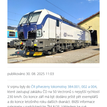
Previous
Next
publikováno 30. 08. 2025 11:03
V srpnu byly do
ČR přivezeny lokomotivy 384.001, 002 a 004
,
které zastupují zakázku ČD na 50 Vectronů s nejvyšší rychlostí
230 km/h. Do konce září má být dodáno ještě pět exemplářů
a do konce letošního roku dalších dvanáct. Bližší informace
naleznete v nadcházejícím ŽM 8/25. Vzhledem ke své